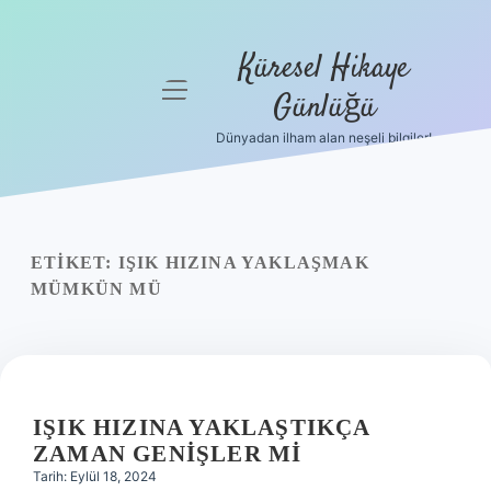
Küresel Hikaye
menüyü
Günlüğü
aç
Dünyadan ilham alan neşeli bilgiler!
Anasayfa
Gizlilik
Politikası
ETIKET:
IŞIK HIZINA YAKLAŞMAK
Yasal Uyarı
MÜMKÜN MÜ
Hakkımızda
IŞIK HIZINA YAKLAŞTIKÇA
ZAMAN GENIŞLER MI
Tarih: Eylül 18, 2024