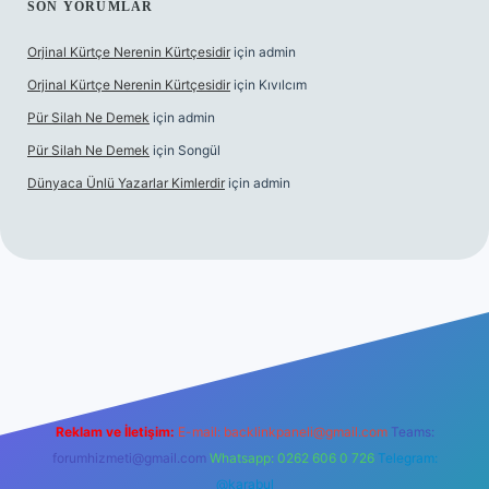
SON YORUMLAR
Orjinal Kürtçe Nerenin Kürtçesidir
için
admin
Orjinal Kürtçe Nerenin Kürtçesidir
için
Kıvılcım
Pür Silah Ne Demek
için
admin
Pür Silah Ne Demek
için
Songül
Dünyaca Ünlü Yazarlar Kimlerdir
için
admin
 güvenilir mi
elexbetgiris.org
Reklam ve İletişim:
E-mail:
backlinkpaneli@gmail.com
Teams:
forumhizmeti@gmail.com
Whatsapp: 0262 606 0 726
Telegram:
@karabul