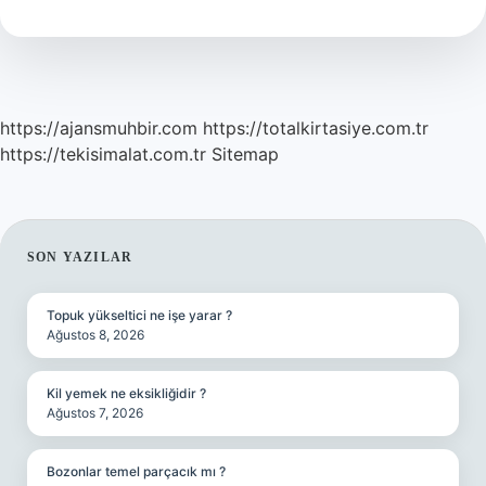
Zaman
Genişler
Mi
https://ajansmuhbir.com
https://totalkirtasiye.com.tr
https://tekisimalat.com.tr
Sitemap
SIDEBAR
SON YAZILAR
Topuk yükseltici ne işe yarar ?
Ağustos 8, 2026
Kil yemek ne eksikliğidir ?
Ağustos 7, 2026
Bozonlar temel parçacık mı ?