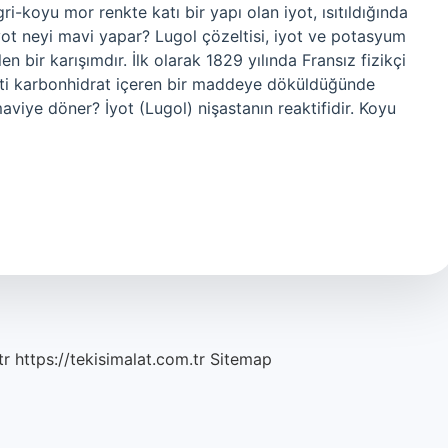
i-koyu mor renkte katı bir yapı olan iyot, ısıtıldığında
ot neyi mavi yapar? Lugol çözeltisi, iyot ve potasyum
 bir karışımdır. İlk olarak 1829 yılında Fransız fizikçi
elti karbonhidrat içeren bir maddeye döküldüğünde
iye döner? İyot (Lugol) nişastanın reaktifidir. Koyu
tr
https://tekisimalat.com.tr
Sitemap