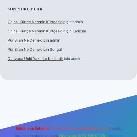
SON YORUMLAR
Orjinal Kürtçe Nerenin Kürtçesidir
için
admin
Orjinal Kürtçe Nerenin Kürtçesidir
için
Kıvılcım
Pür Silah Ne Demek
için
admin
Pür Silah Ne Demek
için
Songül
Dünyaca Ünlü Yazarlar Kimlerdir
için
admin
r güvenilir mi
elexbetgiris.org
Reklam ve İletişim:
E-mail:
backlinkpaneli@gmail.com
Teams:
forumhizmeti@gmail.com
Whatsapp: 0262 606 0 726
Telegram: