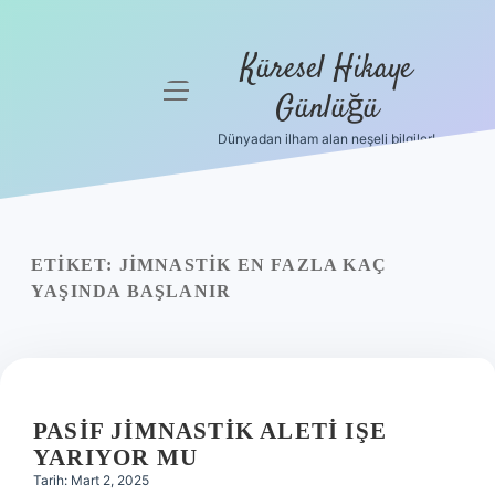
Küresel Hikaye
menüyü
Günlüğü
aç
Dünyadan ilham alan neşeli bilgiler!
Anasayfa
Gizlilik
Politikası
ETIKET:
JIMNASTIK EN FAZLA KAÇ
Yasal Uyarı
YAŞINDA BAŞLANIR
Hakkımızda
PASIF JIMNASTIK ALETI IŞE
YARIYOR MU
Tarih: Mart 2, 2025