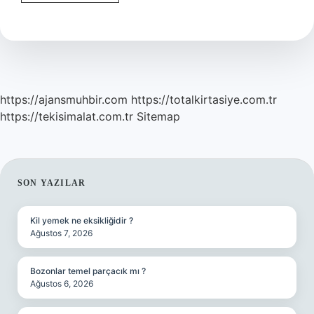
Jimnastik
Aleti
Işe
Yarıyor
Mu
https://ajansmuhbir.com
https://totalkirtasiye.com.tr
https://tekisimalat.com.tr
Sitemap
SIDEBAR
SON YAZILAR
Kil yemek ne eksikliğidir ?
Ağustos 7, 2026
Bozonlar temel parçacık mı ?
Ağustos 6, 2026