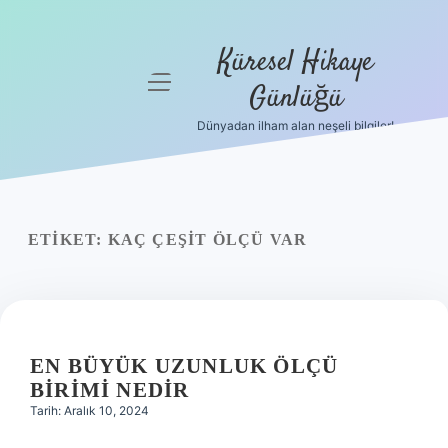
Küresel Hikaye
menüyü
Günlüğü
aç
Dünyadan ilham alan neşeli bilgiler!
Anasayfa
Gizlilik
Politikası
ETIKET:
KAÇ ÇEŞIT ÖLÇÜ VAR
Yasal Uyarı
Hakkımızda
EN BÜYÜK UZUNLUK ÖLÇÜ
BIRIMI NEDIR
Tarih: Aralık 10, 2024