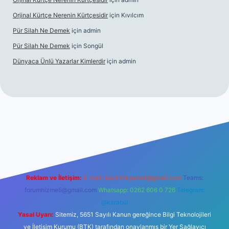
Orjinal Kürtçe Nerenin Kürtçesidir
için
Kıvılcım
Pür Silah Ne Demek
için
admin
Pür Silah Ne Demek
için
Songül
Dünyaca Ünlü Yazarlar Kimlerdir
için
admin
r güvenilir mi
elexbetgiris.org
Reklam ve İletişim:
E-mail:
backlinkpaneli@gmail.com
Teams:
forumhizmeti@gmail.com
Whatsapp: 0262 606 0 726
Telegram:
@karabul
Yasal Uyarı:
Sitemiz, 5651 Sayılı Kanun gereğince Bilgi Teknolojileri
ve İletişim Kurumu (BTK) tarafından onaylanmış bir Yer Sağlayıcı