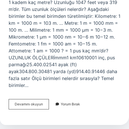
1 kadem kaç metre? Uzunluğu 1047 feet veya 319
m’dir. Tüm uzunluk ölçüleri nelerdir? Aşağıdaki
birimler bu temel birimden türetilmiştir: Kilometre: 1
km = 1000 m = 103 m. … Metre: 1 m = 1000 mm =
100 m. … Milimetre: 1 mm = 1000 µm = 10−3 m.
Mikrometre: 1 µm = 1000 nm = 10−6 m 10−12 m.
Femtometre: 1 fm = 1000 am = 10−15 m.
Attometre: 1 am = 1000 ? = 1 pus kaç mm’dir?
UZUNLUK ÖLÇÜLERİmmm1 km10610001 inç, pus
parmağı25.400.02541 ayak (ft)
ayak304.800.30481 yarda (yd)914.40.91446 daha
fazla satır Ölçü birimleri nelerdir sırasıyla? Temel
birimler…
En
Devamını okuyun
Yorum Bırak
Büyük
Uzunluk
Ölçü
Birimi