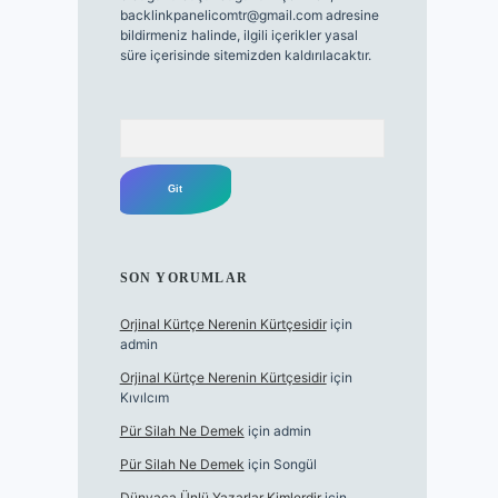
backlinkpanelicomtr@gmail.com
adresine
bildirmeniz halinde, ilgili içerikler yasal
süre içerisinde sitemizden kaldırılacaktır.
Arama
SON YORUMLAR
Orjinal Kürtçe Nerenin Kürtçesidir
için
admin
Orjinal Kürtçe Nerenin Kürtçesidir
için
Kıvılcım
Pür Silah Ne Demek
için
admin
Pür Silah Ne Demek
için
Songül
Dünyaca Ünlü Yazarlar Kimlerdir
için