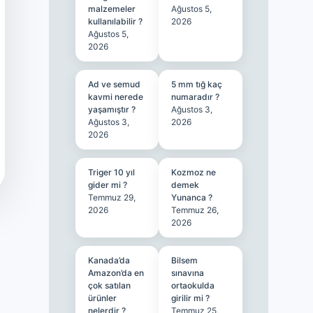
malzemeler
Ağustos 5,
kullanılabilir ?
2026
Ağustos 5,
2026
Ad ve semud
5 mm tığ kaç
kavmi nerede
numaradır ?
yaşamıştır ?
Ağustos 3,
Ağustos 3,
2026
2026
Triger 10 yıl
Kozmoz ne
gider mi ?
demek
Temmuz 29,
Yunanca ?
2026
Temmuz 26,
2026
Kanada’da
Bilsem
Amazon’da en
sınavına
çok satılan
ortaokulda
ürünler
girilir mi ?
nelerdir ?
Temmuz 25,