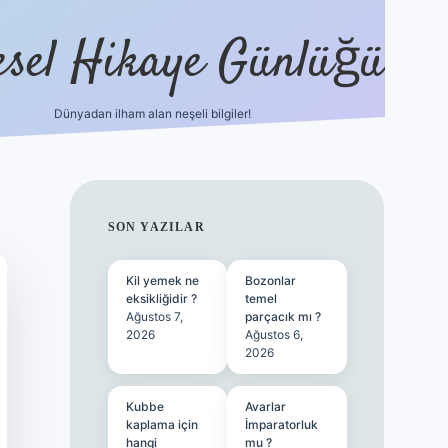
esel Hikaye Günlüğü
Dünyadan ilham alan neşeli bilgiler!
hiltonbet yeni giriş
betexper güvenil
SIDEBAR
SON YAZILAR
Kil yemek ne
Bozonlar
eksikliğidir ?
temel
Ağustos 7,
parçacık mı ?
2026
Ağustos 6,
2026
Kubbe
Avarlar
kaplama için
İmparatorluk
hangi
mu ?