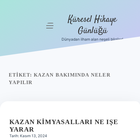
Küresel Hikaye
menüyü
Günlüğü
aç
Dünyadan ilham alan neşeli bilgiler!
Anasayfa
Gizlilik
Politikası
ETIKET:
KAZAN BAKIMINDA NELER
Yasal Uyarı
YAPILIR
Hakkımızda
KAZAN KIMYASALLARI NE IŞE
YARAR
Tarih: Kasım 13, 2024