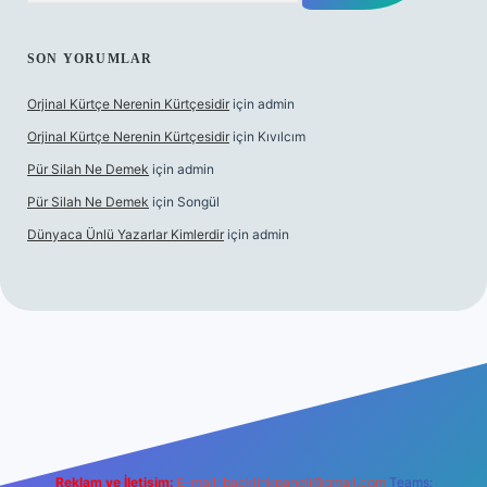
SON YORUMLAR
Orjinal Kürtçe Nerenin Kürtçesidir
için
admin
Orjinal Kürtçe Nerenin Kürtçesidir
için
Kıvılcım
Pür Silah Ne Demek
için
admin
Pür Silah Ne Demek
için
Songül
Dünyaca Ünlü Yazarlar Kimlerdir
için
admin
üvenilir mi
elexbetgiris.org
Reklam ve İletişim:
E-mail:
backlinkpaneli@gmail.com
Teams: