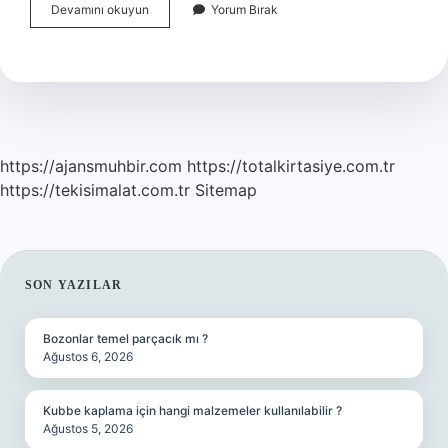
Kazan
Devamını okuyun
Yorum Bırak
Kimyasalları
Ne
Işe
Yarar
https://ajansmuhbir.com
https://totalkirtasiye.com.tr
https://tekisimalat.com.tr
Sitemap
SIDEBAR
SON YAZILAR
Bozonlar temel parçacık mı ?
Ağustos 6, 2026
Kubbe kaplama için hangi malzemeler kullanılabilir ?
Ağustos 5, 2026