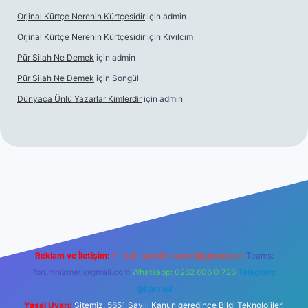
Orjinal Kürtçe Nerenin Kürtçesidir
için
admin
Orjinal Kürtçe Nerenin Kürtçesidir
için
Kıvılcım
Pür Silah Ne Demek
için
admin
Pür Silah Ne Demek
için
Songül
Dünyaca Ünlü Yazarlar Kimlerdir
için
admin
 güvenilir mi
elexbetgiris.org
Reklam ve İletişim:
E-mail:
backlinkpaneli@gmail.com
Teams:
forumhizmeti@gmail.com
Whatsapp: 0262 606 0 726
Telegram:
@karabul
Yasal Uyarı:
Sitemiz, 5651 Sayılı Kanun gereğince Bilgi Teknolojileri