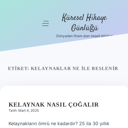
Küresel Hikaye
menüyü
Günlüğü
aç
Dünyadan ilham alan neşeli bilgiler!
Anasayfa
Gizlilik
Politikası
ETIKET:
KELAYNAKLAR NE ILE BESLENIR
Yasal Uyarı
Hakkımızda
KELAYNAK NASIL ÇOĞALIR
Tarih: Mart 4, 2025
Kelaynakların ömrü ne kadardır? 25 ila 30 yıllık