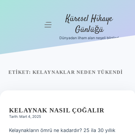
Küresel Hikaye
menüyü
Günlüğü
aç
Dünyadan ilham alan neşeli bilgiler!
Anasayfa
Gizlilik
Politikası
ETIKET:
KELAYNAKLAR NEDEN TÜKENDI
Yasal Uyarı
Hakkımızda
KELAYNAK NASIL ÇOĞALIR
Tarih: Mart 4, 2025
Kelaynakların ömrü ne kadardır? 25 ila 30 yıllık