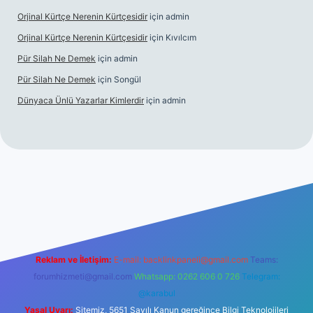
Orjinal Kürtçe Nerenin Kürtçesidir
için
admin
Orjinal Kürtçe Nerenin Kürtçesidir
için
Kıvılcım
Pür Silah Ne Demek
için
admin
Pür Silah Ne Demek
için
Songül
Dünyaca Ünlü Yazarlar Kimlerdir
için
admin
r güvenilir mi
elexbetgiris.org
Reklam ve İletişim:
E-mail:
backlinkpaneli@gmail.com
Teams:
forumhizmeti@gmail.com
Whatsapp: 0262 606 0 726
Telegram:
@karabul
Yasal Uyarı:
Sitemiz, 5651 Sayılı Kanun gereğince Bilgi Teknolojileri