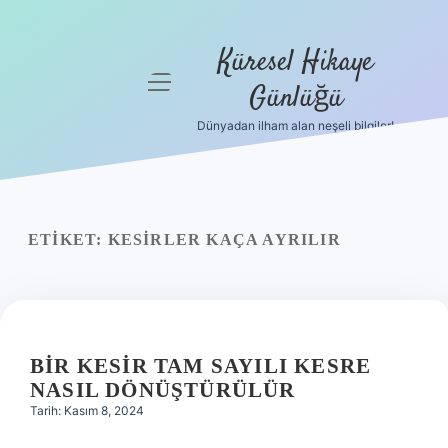
Küresel Hikaye
menüyü
Günlüğü
aç
Dünyadan ilham alan neşeli bilgiler!
Anasayfa
Gizlilik
Politikası
ETIKET:
KESIRLER KAÇA AYRILIR
Yasal Uyarı
Hakkımızda
BIR KESIR TAM SAYILI KESRE
NASIL DÖNÜŞTÜRÜLÜR
Tarih: Kasım 8, 2024