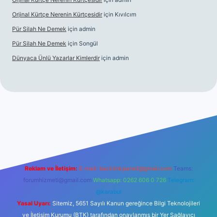
Orjinal Kürtçe Nerenin Kürtçesidir
için
Kıvılcım
Pür Silah Ne Demek
için
admin
Pür Silah Ne Demek
için
Songül
Dünyaca Ünlü Yazarlar Kimlerdir
için
admin
 güvenilir mi
elexbetgiris.org
Reklam ve İletişim:
E-mail:
backlinkpaneli@gmail.com
Teams:
forumhizmeti@gmail.com
Whatsapp: 0262 606 0 726
Telegram:
@karabul
Yasal Uyarı:
Sitemiz, 5651 Sayılı Kanun gereğince Bilgi Teknolojileri
ve İletişim Kurumu (BTK) tarafından onaylanmış bir Yer Sağlayıcı