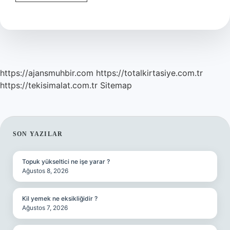
Namazında
Neden
Ezan
Okunmaz
https://ajansmuhbir.com
https://totalkirtasiye.com.tr
https://tekisimalat.com.tr
Sitemap
SIDEBAR
SON YAZILAR
Topuk yükseltici ne işe yarar ?
Ağustos 8, 2026
Kil yemek ne eksikliğidir ?
Ağustos 7, 2026