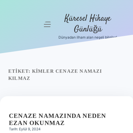
Küresel Hikaye
menüyü
Günlüğü
aç
Dünyadan ilham alan neşeli bilgiler!
Anasayfa
Gizlilik
Politikası
ETIKET:
KIMLER CENAZE NAMAZI
Yasal Uyarı
KILMAZ
Hakkımızda
CENAZE NAMAZINDA NEDEN
EZAN OKUNMAZ
Tarih: Eylül 9, 2024