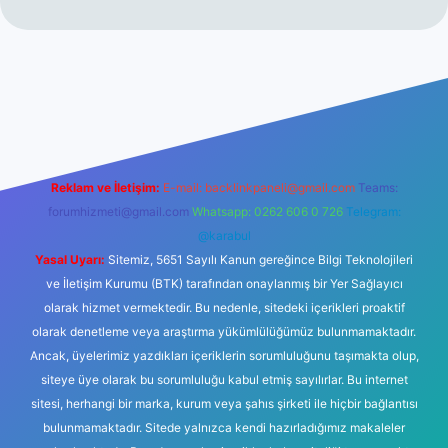
güvenilir mi
elexbetgiris.org
Reklam ve İletişim:
E-mail:
backlinkpaneli@gmail.com
Teams:
forumhizmeti@gmail.com
Whatsapp: 0262 606 0 726
Telegram:
@karabul
Yasal Uyarı:
Sitemiz, 5651 Sayılı Kanun gereğince Bilgi Teknolojileri
ve İletişim Kurumu (BTK) tarafından onaylanmış bir Yer Sağlayıcı
olarak hizmet vermektedir. Bu nedenle, sitedeki içerikleri proaktif
olarak denetleme veya araştırma yükümlülüğümüz bulunmamaktadır.
Ancak, üyelerimiz yazdıkları içeriklerin sorumluluğunu taşımakta olup,
siteye üye olarak bu sorumluluğu kabul etmiş sayılırlar. Bu internet
sitesi, herhangi bir marka, kurum veya şahıs şirketi ile hiçbir bağlantısı
bulunmamaktadır. Sitede yalnızca kendi hazırladığımız makaleler