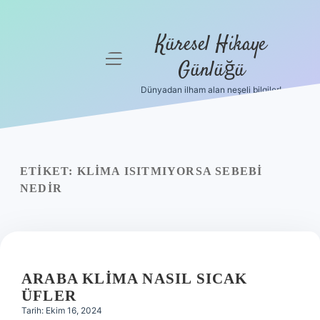
Küresel Hikaye
menüyü
Günlüğü
aç
Dünyadan ilham alan neşeli bilgiler!
Anasayfa
Gizlilik
Politikası
ETIKET:
KLIMA ISITMIYORSA SEBEBI
Yasal Uyarı
NEDIR
Hakkımızda
ARABA KLIMA NASIL SICAK
ÜFLER
Tarih: Ekim 16, 2024