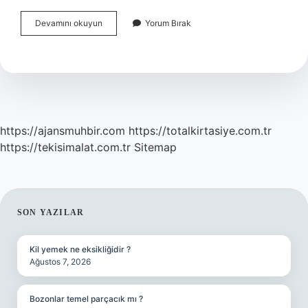
Araba
Devamını okuyun
Yorum Bırak
Klima
Nasıl
Sıcak
Üfler
https://ajansmuhbir.com
https://totalkirtasiye.com.tr
https://tekisimalat.com.tr
Sitemap
SIDEBAR
SON YAZILAR
Kil yemek ne eksikliğidir ?
Ağustos 7, 2026
Bozonlar temel parçacık mı ?