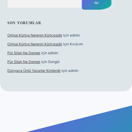
SON YORUMLAR
Orjinal Kürtçe Nerenin Kürtçesidir
için
admin
Orjinal Kürtçe Nerenin Kürtçesidir
için
Kıvılcım
Pür Silah Ne Demek
için
admin
Pür Silah Ne Demek
için
Songül
Dünyaca Ünlü Yazarlar Kimlerdir
için
admin
etexper güvenilir mi
elexbetgiris.org