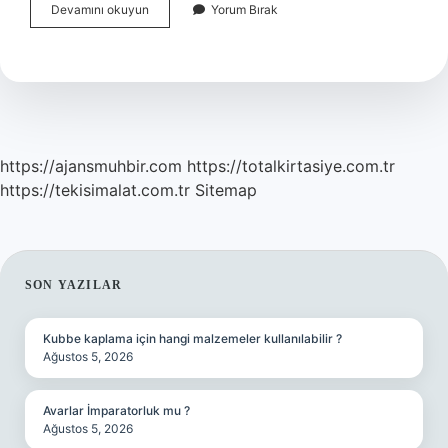
Güvenliğin
Devamını okuyun
Yorum Bırak
Karşılığı
Nedir
https://ajansmuhbir.com
https://totalkirtasiye.com.tr
https://tekisimalat.com.tr
Sitemap
SIDEBAR
SON YAZILAR
Kubbe kaplama için hangi malzemeler kullanılabilir ?
Ağustos 5, 2026
Avarlar İmparatorluk mu ?
Ağustos 5, 2026