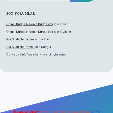
SON YORUMLAR
Orjinal Kürtçe Nerenin Kürtçesidir
için
admin
Orjinal Kürtçe Nerenin Kürtçesidir
için
Kıvılcım
Pür Silah Ne Demek
için
admin
Pür Silah Ne Demek
için
Songül
Dünyaca Ünlü Yazarlar Kimlerdir
için
admin
güvenilir mi
elexbetgiris.org
Reklam ve İletişim:
E-mail:
backlinkpaneli@gmail.com
Teams: