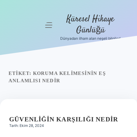
Küresel Hikaye
menüyü
Günlüğü
aç
Dünyadan ilham alan neşeli bilgiler!
Anasayfa
Gizlilik
Politikası
ETIKET:
KORUMA KELIMESININ EŞ
Yasal Uyarı
ANLAMLISI NEDIR
Hakkımızda
GÜVENLIĞIN KARŞILIĞI NEDIR
Tarih: Ekim 28, 2024