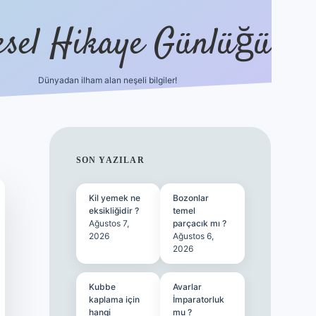
esel Hikaye Günlüğü
Dünyadan ilham alan neşeli bilgiler!
hiltonbet yeni giriş
betexper güvenili
SIDEBAR
SON YAZILAR
Kil yemek ne
Bozonlar
eksikliğidir ?
temel
Ağustos 7,
parçacık mı ?
2026
Ağustos 6,
2026
Kubbe
Avarlar
kaplama için
İmparatorluk
hangi
mu ?