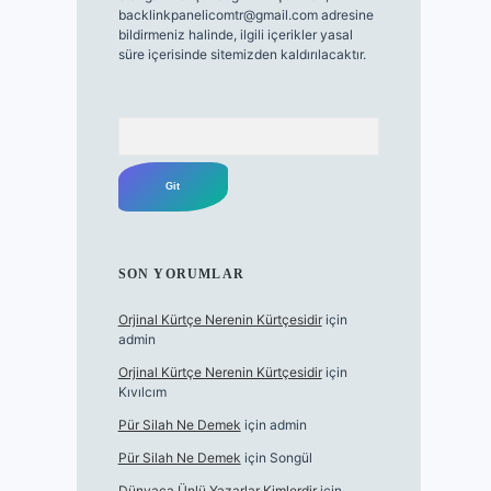
backlinkpanelicomtr@gmail.com
adresine
bildirmeniz halinde, ilgili içerikler yasal
süre içerisinde sitemizden kaldırılacaktır.
Arama
SON YORUMLAR
Orjinal Kürtçe Nerenin Kürtçesidir
için
admin
Orjinal Kürtçe Nerenin Kürtçesidir
için
Kıvılcım
Pür Silah Ne Demek
için
admin
Pür Silah Ne Demek
için
Songül
Dünyaca Ünlü Yazarlar Kimlerdir
için