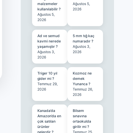
malzemeler
Ağustos 5,
kullanılabilir ?
2026
Ağustos 5,
2026
Ad ve semud
5 mm tığ kaç
kavmi nerede
numaradır ?
yaşamıştır ?
Ağustos 3,
Ağustos 3,
2026
2026
Triger 10 yıl
Kozmoz ne
gider mi ?
demek
Temmuz 29,
Yunanca ?
2026
Temmuz 26,
2026
Kanada’da
Bilsem
Amazon’da en
sınavına
çok satılan
ortaokulda
ürünler
girilir mi ?
nelerdir ?
Temmuz 25,