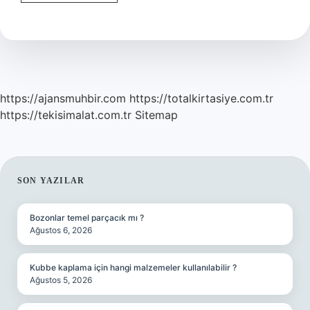
I
Aksa
Neden
Yıkılmak
Isteniyor
https://ajansmuhbir.com
https://totalkirtasiye.com.tr
https://tekisimalat.com.tr
Sitemap
SIDEBAR
SON YAZILAR
Bozonlar temel parçacık mı ?
Ağustos 6, 2026
Kubbe kaplama için hangi malzemeler kullanılabilir ?
Ağustos 5, 2026