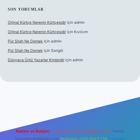
SON YORUMLAR
Orjinal Kürtçe Nerenin Kürtçesidir
için
admin
Orjinal Kürtçe Nerenin Kürtçesidir
için
Kıvılcım
Pür Silah Ne Demek
için
admin
Pür Silah Ne Demek
için
Songül
Dünyaca Ünlü Yazarlar Kimlerdir
için
admin
xper güvenilir mi
elexbetgiris.org
Reklam ve İletişim:
E-mail:
backlinkpaneli@gmail.com
Teams:
forumhizmeti@gmail.com
Whatsapp: 0262 606 0 726
Telegram: