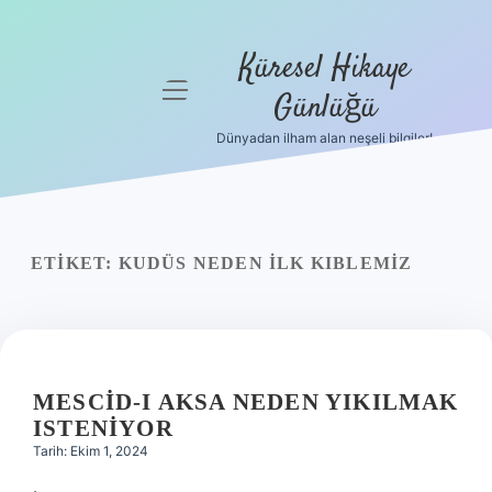
Küresel Hikaye
menüyü
Günlüğü
aç
Dünyadan ilham alan neşeli bilgiler!
Anasayfa
Gizlilik
Politikası
ETIKET:
KUDÜS NEDEN ILK KIBLEMIZ
Yasal Uyarı
Hakkımızda
MESCID-I AKSA NEDEN YIKILMAK
ISTENIYOR
Tarih: Ekim 1, 2024