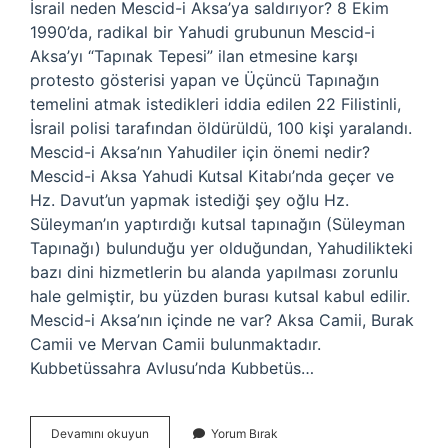
İsrail neden Mescid-i Aksa’ya saldırıyor? 8 Ekim
1990’da, radikal bir Yahudi grubunun Mescid-i
Aksa’yı “Tapınak Tepesi” ilan etmesine karşı
protesto gösterisi yapan ve Üçüncü Tapınağın
temelini atmak istedikleri iddia edilen 22 Filistinli,
İsrail polisi tarafından öldürüldü, 100 kişi yaralandı.
Mescid-i Aksa’nın Yahudiler için önemi nedir?
Mescid-i Aksa Yahudi Kutsal Kitabı’nda geçer ve
Hz. Davut’un yapmak istediği şey oğlu Hz.
Süleyman’ın yaptırdığı kutsal tapınağın (Süleyman
Tapınağı) bulunduğu yer olduğundan, Yahudilikteki
bazı dini hizmetlerin bu alanda yapılması zorunlu
hale gelmiştir, bu yüzden burası kutsal kabul edilir.
Mescid-i Aksa’nın içinde ne var? Aksa Camii, Burak
Camii ve Mervan Camii bulunmaktadır.
Kubbetüssahra Avlusu’nda Kubbetüs…
Mescid-
Devamını okuyun
Yorum Bırak