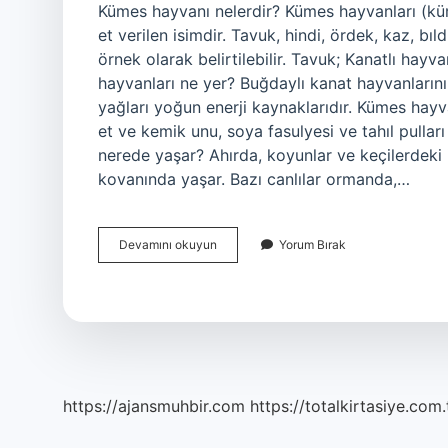
Kümes hayvanı nelerdir? Kümes hayvanları (küm
et verilen isimdir. Tavuk, hindi, ördek, kaz, bı
örnek olarak belirtilebilir. Tavuk; Kanatlı hayv
hayvanları ne yer? Buğdaylı kanat hayvanlarının
yağları yoğun enerji kaynaklarıdır. Kümes hayv
et ve kemik unu, soya fasulyesi ve tahıl pulları
nerede yaşar? Ahırda, koyunlar ve keçilerdeki in
kovanında yaşar. Bazı canlılar ormanda,…
Kümes
Devamını okuyun
Yorum Bırak
Hayvanlarının
Yararları
Nelerdir
https://ajansmuhbir.com
https://totalkirtasiye.com.