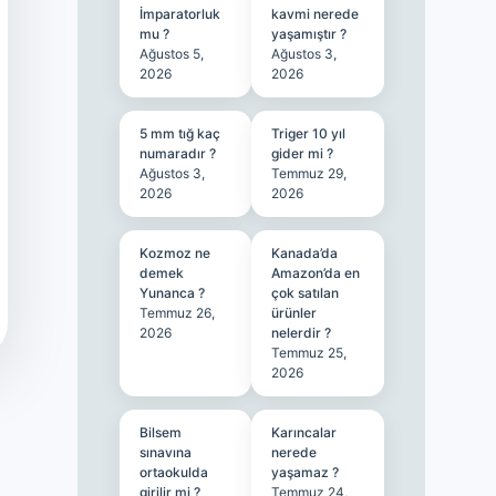
İmparatorluk
kavmi nerede
mu ?
yaşamıştır ?
Ağustos 5,
Ağustos 3,
2026
2026
5 mm tığ kaç
Triger 10 yıl
numaradır ?
gider mi ?
Ağustos 3,
Temmuz 29,
2026
2026
Kozmoz ne
Kanada’da
demek
Amazon’da en
Yunanca ?
çok satılan
Temmuz 26,
ürünler
2026
nelerdir ?
Temmuz 25,
2026
Bilsem
Karıncalar
sınavına
nerede
ortaokulda
yaşamaz ?
girilir mi ?
Temmuz 24,