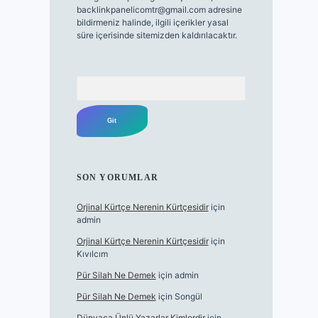
backlinkpanelicomtr@gmail.com
adresine
bildirmeniz halinde, ilgili içerikler yasal
süre içerisinde sitemizden kaldırılacaktır.
Arama
SON YORUMLAR
Orjinal Kürtçe Nerenin Kürtçesidir
için
admin
Orjinal Kürtçe Nerenin Kürtçesidir
için
Kıvılcım
Pür Silah Ne Demek
için
admin
Pür Silah Ne Demek
için
Songül
Dünyaca Ünlü Yazarlar Kimlerdir
için