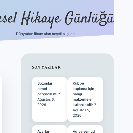
esel Hikaye Günlüğü
Dünyadan ilham alan neşeli bilgiler!
hiltonbet yeni giriş
betexper güvenili
SIDEBAR
SON YAZILAR
Bozonlar
Kubbe
temel
kaplama için
parçacık mı ?
hangi
Ağustos 6,
malzemeler
2026
kullanılabilir ?
Ağustos 5,
2026
Avarlar
Ad ve semud