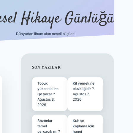
esel Hikaye Günlüğü
Dünyadan ilham alan neşeli bilgiler!
hiltonbet yeni giriş
betexper güven
SIDEBAR
SON YAZILAR
Topuk
Kil yemek ne
yükseltici ne
eksikliğidir ?
işe yarar ?
Ağustos 7,
Ağustos 8,
2026
2026
Bozonlar
Kubbe
temel
kaplama için
parçacık mı ?
hangi