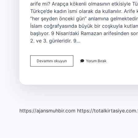
arife mi? Arapça kökenli olmasının etkisiyle Tür
Türkçe’de kadın ismi olarak da kullanılır. Arife
“her şeyden önceki gün” anlamına gelmektedir
İslam coğrafyasında büyük bir coşkuyla kutla
başlıyor. 9 Nisan’daki Ramazan arifesinden sonr
2. ve 3. günleridir. 9…
Bayram
Devamını okuyun
Yorum Bırak
Arefesi
Nasil
Yazilir
https://ajansmuhbir.com
https://totalkirtasiye.com.