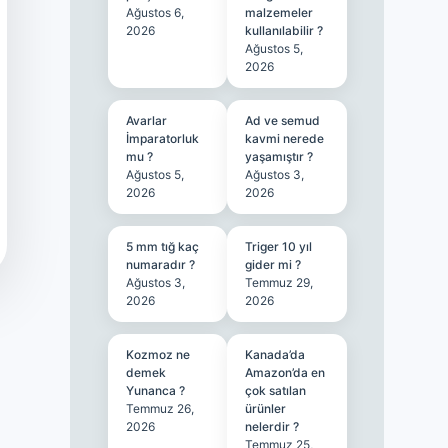
Ağustos 6,
malzemeler
2026
kullanılabilir ?
Ağustos 5,
2026
Avarlar
Ad ve semud
İmparatorluk
kavmi nerede
mu ?
yaşamıştır ?
Ağustos 5,
Ağustos 3,
2026
2026
5 mm tığ kaç
Triger 10 yıl
numaradır ?
gider mi ?
Ağustos 3,
Temmuz 29,
2026
2026
Kozmoz ne
Kanada’da
demek
Amazon’da en
Yunanca ?
çok satılan
Temmuz 26,
ürünler
2026
nelerdir ?
Temmuz 25,