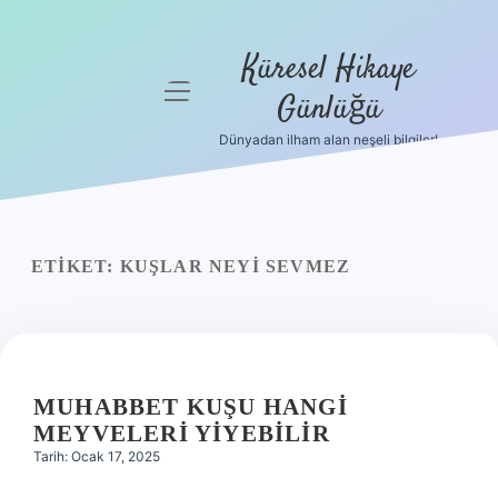
Küresel Hikaye
menüyü
Günlüğü
aç
Dünyadan ilham alan neşeli bilgiler!
Anasayfa
Gizlilik
Politikası
ETIKET:
KUŞLAR NEYI SEVMEZ
Yasal Uyarı
Hakkımızda
MUHABBET KUŞU HANGI
MEYVELERI YIYEBILIR
Tarih: Ocak 17, 2025