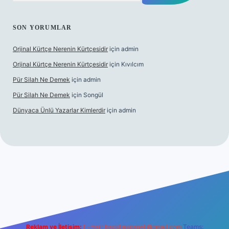
SON YORUMLAR
Orjinal Kürtçe Nerenin Kürtçesidir
için
admin
Orjinal Kürtçe Nerenin Kürtçesidir
için
Kıvılcım
Pür Silah Ne Demek
için
admin
Pür Silah Ne Demek
için
Songül
Dünyaca Ünlü Yazarlar Kimlerdir
için
admin
 güvenilir mi
elexbetgiris.org
Reklam ve İletişim:
E-mail:
backlinkpaneli@gmail.com
Teams: