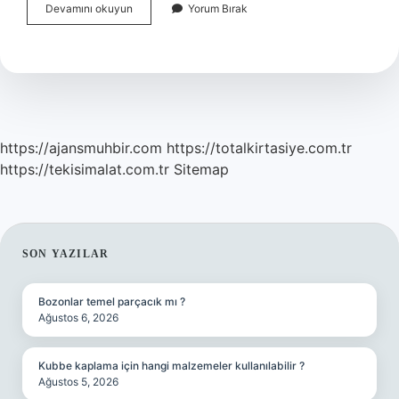
Muhabbet
Devamını okuyun
Yorum Bırak
Kuşu
Hangi
Meyveleri
Yiyebilir
https://ajansmuhbir.com
https://totalkirtasiye.com.tr
https://tekisimalat.com.tr
Sitemap
SIDEBAR
SON YAZILAR
Bozonlar temel parçacık mı ?
Ağustos 6, 2026
Kubbe kaplama için hangi malzemeler kullanılabilir ?
Ağustos 5, 2026