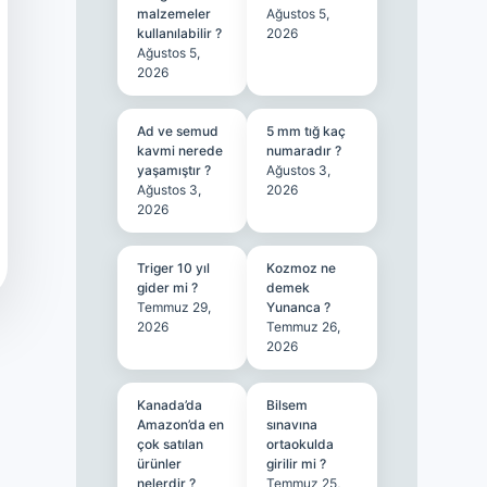
malzemeler
Ağustos 5,
kullanılabilir ?
2026
Ağustos 5,
2026
Ad ve semud
5 mm tığ kaç
kavmi nerede
numaradır ?
yaşamıştır ?
Ağustos 3,
Ağustos 3,
2026
2026
Triger 10 yıl
Kozmoz ne
gider mi ?
demek
Temmuz 29,
Yunanca ?
2026
Temmuz 26,
2026
Kanada’da
Bilsem
Amazon’da en
sınavına
çok satılan
ortaokulda
ürünler
girilir mi ?
nelerdir ?
Temmuz 25,