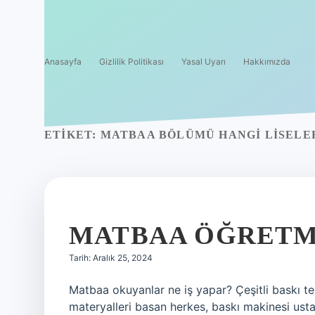
Anasayfa
Gizlilik Politikası
Yasal Uyarı
Hakkımızda
ETIKET:
MATBAA BÖLÜMÜ HANGI LISELE
MATBAA ÖĞRETM
Tarih: Aralık 25, 2024
Matbaa okuyanlar ne iş yapar? Çeşitli baskı tek
materyalleri basan herkes, baskı makinesi ustas