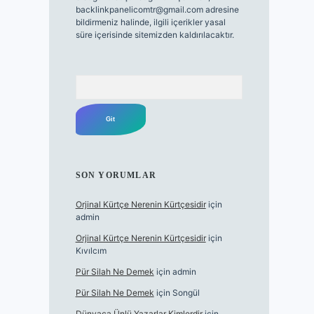
backlinkpanelicomtr@gmail.com
adresine
bildirmeniz halinde, ilgili içerikler yasal
süre içerisinde sitemizden kaldırılacaktır.
Arama
SON YORUMLAR
Orjinal Kürtçe Nerenin Kürtçesidir
için
admin
Orjinal Kürtçe Nerenin Kürtçesidir
için
Kıvılcım
Pür Silah Ne Demek
için
admin
Pür Silah Ne Demek
için
Songül
Dünyaca Ünlü Yazarlar Kimlerdir
için