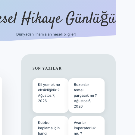
esel Hikaye Günlüğü
Dünyadan ilham alan neşeli bilgiler!
hiltonbet yeni giriş
betexper güvenili
SIDEBAR
SON YAZILAR
Kil yemek ne
Bozonlar
eksikliğidir ?
temel
Ağustos 7,
parçacık mı ?
2026
Ağustos 6,
2026
Kubbe
Avarlar
kaplama için
İmparatorluk
hangi
mu ?