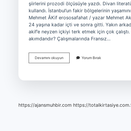
şiirlerini prozodi ölçüsüyle yazdı. Divan liter
kullandı. İstanbul’un fakir bölgelerinin yaşamın
Mehmet ÂKif erososafahat / yazar Mehmet Akif
24 yaşına kadar içti ve sonra gitti. Yakın ar
akif’e neyzen içkiyi terk etmek için çok çalıştı
akımdandır? Çalışmalarında Fransız…
Meyhane
Devamını okuyun
Yorum Bırak
Şiiri
Ne
Anlatıyor
https://ajansmuhbir.com
https://totalkirtasiye.com.