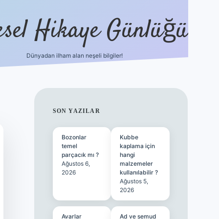
esel Hikaye Günlüğü
Dünyadan ilham alan neşeli bilgiler!
hiltonbet yeni giriş
betexper güvenili
SIDEBAR
SON YAZILAR
Bozonlar
Kubbe
temel
kaplama için
parçacık mı ?
hangi
Ağustos 6,
malzemeler
2026
kullanılabilir ?
Ağustos 5,
2026
Avarlar
Ad ve semud