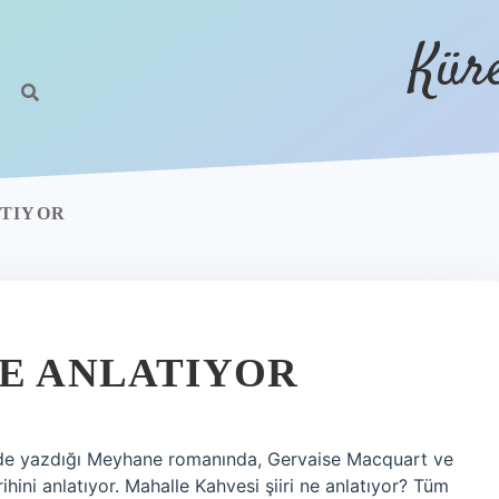
Kür
ATIYOR
NE ANLATIYOR
7’de yazdığı Meyhane romanında, Gervaise Macquart ve
ihini anlatıyor. Mahalle Kahvesi şiiri ne anlatıyor? Tüm