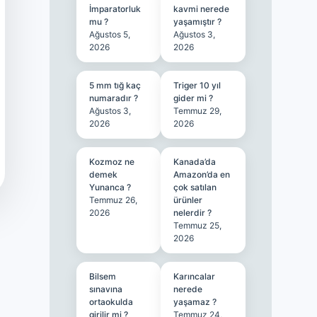
İmparatorluk
kavmi nerede
mu ?
yaşamıştır ?
Ağustos 5,
Ağustos 3,
2026
2026
5 mm tığ kaç
Triger 10 yıl
numaradır ?
gider mi ?
Ağustos 3,
Temmuz 29,
2026
2026
Kozmoz ne
Kanada’da
demek
Amazon’da en
Yunanca ?
çok satılan
Temmuz 26,
ürünler
2026
nelerdir ?
Temmuz 25,
2026
Bilsem
Karıncalar
sınavına
nerede
ortaokulda
yaşamaz ?
girilir mi ?
Temmuz 24,