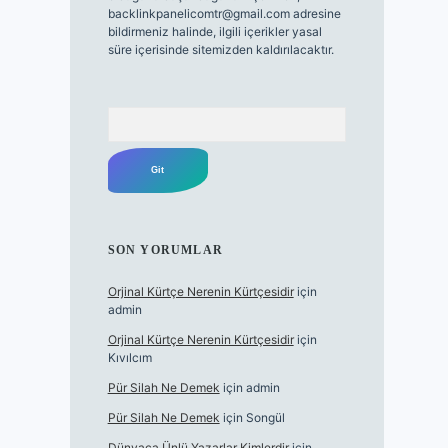
backlinkpanelicomtr@gmail.com
adresine
bildirmeniz halinde, ilgili içerikler yasal
süre içerisinde sitemizden kaldırılacaktır.
Arama
SON YORUMLAR
Orjinal Kürtçe Nerenin Kürtçesidir
için
admin
Orjinal Kürtçe Nerenin Kürtçesidir
için
Kıvılcım
Pür Silah Ne Demek
için
admin
Pür Silah Ne Demek
için
Songül
Dünyaca Ünlü Yazarlar Kimlerdir
için