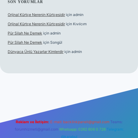
SON YORUMLAR
Orjinal Kürtçe Nerenin Kürtçesidir
için
admin
Orjinal Kürtçe Nerenin Kürtçesidir
için
Kıvılcım
Pür Silah Ne Demek
için
admin
Pür Silah Ne Demek
için
Songül
Dünyaca Ünlü Yazarlar Kimlerdir
için
admin
 güvenilir mi
elexbetgiris.org
Reklam ve İletişim:
E-mail:
backlinkpaneli@gmail.com
Teams:
forumhizmeti@gmail.com
Whatsapp: 0262 606 0 726
Telegram:
@karabul