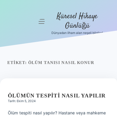
Küresel Hikaye
menüyü
Günlüğü
aç
Dünyadan ilham alan neşeli bilgiler!
Anasayfa
Gizlilik
Politikası
ETIKET:
ÖLÜM TANISI NASIL KONUR
Yasal Uyarı
Hakkımızda
ÖLÜMÜN TESPITI NASIL YAPILIR
Tarih: Ekim 5, 2024
Ölüm tespiti nasıl yapılır? Hastane veya mahkeme