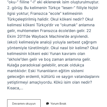
“oku-” fiiline “-l” eki eklenerek isim oluşturulmuştur.
2. görüş: Bu kelimenin Türkçe “lesen-” fiiliyle hiçbir
ilgisi yoktur; Fransızca “ecole” kelimesinin
Türkçeleştirilmiş halidir. Okul kökeni nedir? Okul
kelimesi kökeni Türkçe’dir ve “okumak” anlamına
gelir, muhtemelen Fransızca école’den gelir. 22
Ekim 2011’de Wayback Machine’de arşivlendi.
(ekol) kelimesiyle analoji yoluyla serbest çağrışım
yöntemiyle türetilmiştir. Okul nasıl bir kelime? Okul
kelimesinin kökeni eski Yunan kavramı olan
“skhole”den gelir ve boş zaman anlamına gelir.
Kulağa paradoksal gelebilir, ancak oldukça
mantıklıdır: Eski Yunanlıların eğitim sistemi
geleceğin erdemli, kültürlü ve saygın vatandaşlarını
yetiştirmeyi amaçlıyordu. Kökü isim olan nedir?
Kısaca,…
Okulun
Devamını okuyun
Yorum Bırak