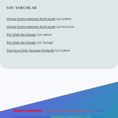
SON YORUMLAR
Orjinal Kürtçe Nerenin Kürtçesidir
için
admin
Orjinal Kürtçe Nerenin Kürtçesidir
için
Kıvılcım
Pür Silah Ne Demek
için
admin
Pür Silah Ne Demek
için
Songül
Dünyaca Ünlü Yazarlar Kimlerdir
için
admin
 güvenilir mi
elexbetgiris.org
Reklam ve İletişim:
E-mail:
backlinkpaneli@gmail.com
Teams:
forumhizmeti@gmail.com
Whatsapp: 0262 606 0 726
Telegram: