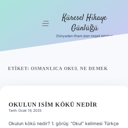
Küresel Hikaye
menüyü
Günlüğü
aç
Dünyadan ilham alan neşeli bilgiler!
Anasayfa
Gizlilik
Politikası
ETIKET:
OSMANLICA OKUL NE DEMEK
Yasal Uyarı
Hakkımızda
OKULUN ISIM KÖKÜ NEDIR
Tarih: Ocak 19, 2025
Okulun kökü nedir? 1. görüş: “Okul” kelimesi Türkçe