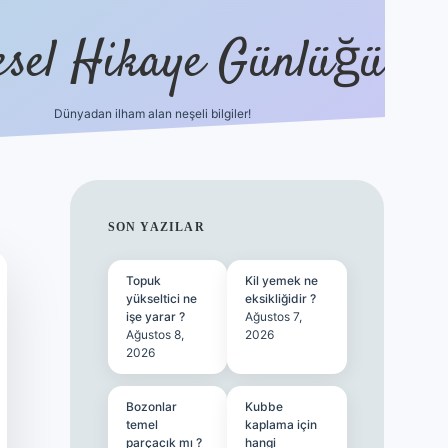
esel Hikaye Günlüğü
Dünyadan ilham alan neşeli bilgiler!
hiltonbet yeni giriş
betexper güvenili
SIDEBAR
SON YAZILAR
Topuk
Kil yemek ne
yükseltici ne
eksikliğidir ?
işe yarar ?
Ağustos 7,
Ağustos 8,
2026
2026
Bozonlar
Kubbe
temel
kaplama için
parçacık mı ?
hangi