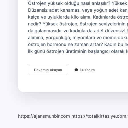
Östrojen yüksek olduğu nasıl anlaşılır? Yüksek ös
Düzensiz adet kanaması veya yoğun adet kanam
kalça ve uyluklarda kilo alımı. Kadınlarda öst
nedir? Yüksek östrojen, östrojen seviyelerini
dalgalanmasıdır ve kadınlarda adet düzensizliğ
alımına, yorgunluğa, miyomlara ve meme dokus
östrojen hormonu ne zaman artar? Kadın bu horm
ilk günü östrojen üretiminin başlangıcı olarak
Östrojenin
Devamını okuyun
14 Yorum
Fazla
Olduğu
Nasıl
Anlaşılır
https://ajansmuhbir.com
https://totalkirtasiye.com.