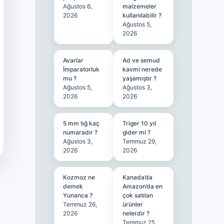
Ağustos 6,
malzemeler
2026
kullanılabilir ?
Ağustos 5,
2026
Avarlar
Ad ve semud
İmparatorluk
kavmi nerede
mu ?
yaşamıştır ?
Ağustos 5,
Ağustos 3,
2026
2026
5 mm tığ kaç
Triger 10 yıl
numaradır ?
gider mi ?
Ağustos 3,
Temmuz 29,
2026
2026
Kozmoz ne
Kanada’da
demek
Amazon’da en
Yunanca ?
çok satılan
Temmuz 26,
ürünler
2026
nelerdir ?
Temmuz 25,