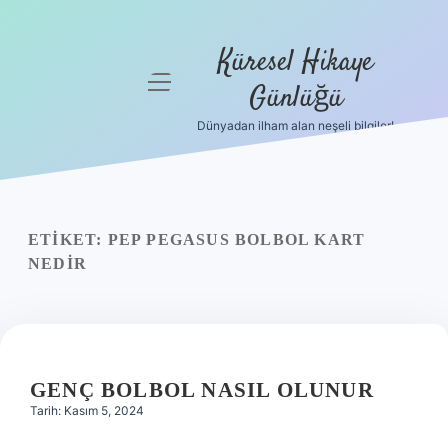
Küresel Hikaye
menüyü
Günlüğü
aç
Dünyadan ilham alan neşeli bilgiler!
Anasayfa
Gizlilik
Politikası
ETIKET:
PEP PEGASUS BOLBOL KART
Yasal Uyarı
NEDIR
Hakkımızda
GENÇ BOLBOL NASIL OLUNUR
Tarih: Kasım 5, 2024