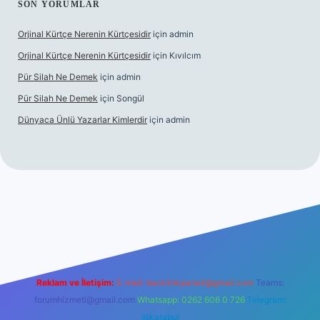
SON YORUMLAR
Orjinal Kürtçe Nerenin Kürtçesidir
için
admin
Orjinal Kürtçe Nerenin Kürtçesidir
için
Kıvılcım
Pür Silah Ne Demek
için
admin
Pür Silah Ne Demek
için
Songül
Dünyaca Ünlü Yazarlar Kimlerdir
için
admin
 güvenilir mi
elexbetgiris.org
Reklam ve İletişim:
E-mail:
backlinkpaneli@gmail.com
Teams:
forumhizmeti@gmail.com
Whatsapp: 0262 606 0 726
Telegram:
@karabul