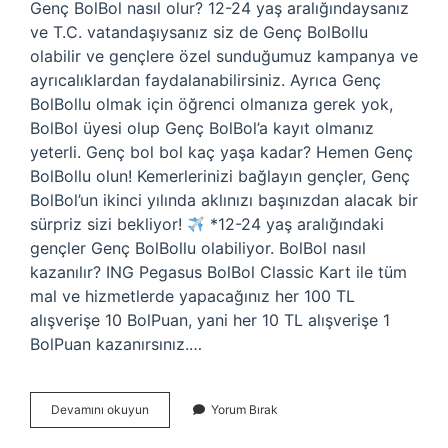
Genç BolBol nasıl olur? 12-24 yaş aralığındaysanız
ve T.C. vatandaşıysanız siz de Genç BolBollu
olabilir ve gençlere özel sunduğumuz kampanya ve
ayrıcalıklardan faydalanabilirsiniz. Ayrıca Genç
BolBollu olmak için öğrenci olmanıza gerek yok,
BolBol üyesi olup Genç BolBol’a kayıt olmanız
yeterli. Genç bol bol kaç yaşa kadar? Hemen Genç
BolBollu olun! Kemerlerinizi bağlayın gençler, Genç
BolBol’un ikinci yılında aklınızı başınızdan alacak bir
sürpriz sizi bekliyor!
*12-24 yaş aralığındaki
gençler Genç BolBollu olabiliyor. BolBol nasıl
kazanılır? ING Pegasus BolBol Classic Kart ile tüm
mal ve hizmetlerde yapacağınız her 100 TL
alışverişe 10 BolPuan, yani her 10 TL alışverişe 1
BolPuan kazanırsınız.…
Genç
Devamını okuyun
Yorum Bırak
Bolbol
Nasıl