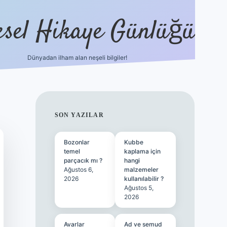
esel Hikaye Günlüğü
Dünyadan ilham alan neşeli bilgiler!
hiltonbet yeni giriş
betexper güvenili
SIDEBAR
SON YAZILAR
Bozonlar
Kubbe
temel
kaplama için
parçacık mı ?
hangi
Ağustos 6,
malzemeler
2026
kullanılabilir ?
Ağustos 5,
2026
Avarlar
Ad ve semud