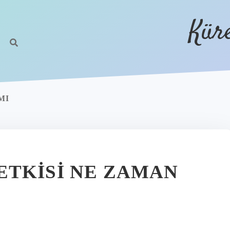
Kür
MI
TKISI NE ZAMAN