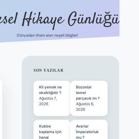
esel Hikaye Günlüğü
Dünyadan ilham alan neşeli bilgiler!
hiltonbet yeni giriş
betexper güvenili
SIDEBAR
SON YAZILAR
Kil yemek ne
Bozonlar
eksikliğidir ?
temel
Ağustos 7,
parçacık mı ?
2026
Ağustos 6,
2026
Kubbe
Avarlar
kaplama için
İmparatorluk
hangi
mu ?