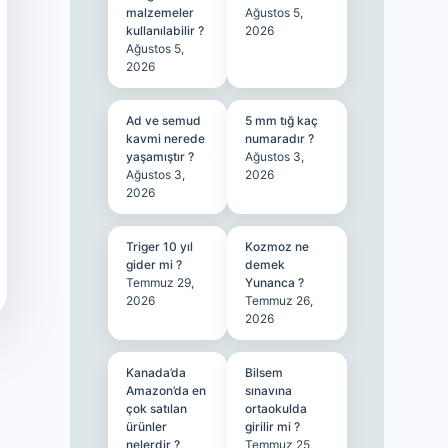
malzemeler
Ağustos 5,
kullanılabilir ?
2026
Ağustos 5,
2026
Ad ve semud
5 mm tığ kaç
kavmi nerede
numaradır ?
yaşamıştır ?
Ağustos 3,
Ağustos 3,
2026
2026
Triger 10 yıl
Kozmoz ne
gider mi ?
demek
Temmuz 29,
Yunanca ?
2026
Temmuz 26,
2026
Kanada’da
Bilsem
Amazon’da en
sınavına
çok satılan
ortaokulda
ürünler
girilir mi ?
nelerdir ?
Temmuz 25,