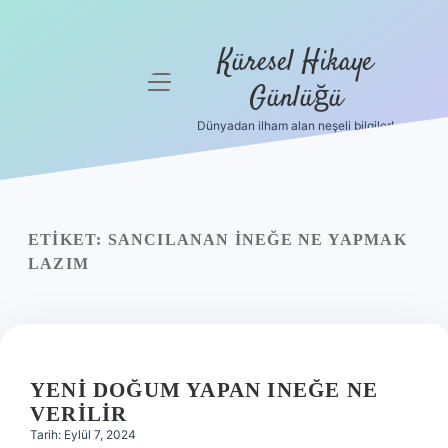
Küresel Hikaye
menüyü
Günlüğü
aç
Dünyadan ilham alan neşeli bilgiler!
Anasayfa
Gizlilik
Politikası
ETIKET:
SANCILANAN INEĞE NE YAPMAK
Yasal Uyarı
LAZIM
Hakkımızda
YENI DOĞUM YAPAN INEĞE NE
VERILIR
Tarih: Eylül 7, 2024