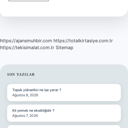
Doğum
Yapan
Ineğe
Ne
Verilir
https://ajansmuhbir.com
https://totalkirtasiye.com.tr
https://tekisimalat.com.tr
Sitemap
SIDEBAR
SON YAZILAR
Topuk yükseltici ne işe yarar ?
Ağustos 8, 2026
Kil yemek ne eksikliğidir ?
Ağustos 7, 2026