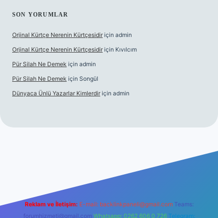
SON YORUMLAR
Orjinal Kürtçe Nerenin Kürtçesidir
için
admin
Orjinal Kürtçe Nerenin Kürtçesidir
için
Kıvılcım
Pür Silah Ne Demek
için
admin
Pür Silah Ne Demek
için
Songül
Dünyaca Ünlü Yazarlar Kimlerdir
için
admin
r güvenilir mi
elexbetgiris.org
Reklam ve İletişim:
E-mail:
backlinkpaneli@gmail.com
Teams:
forumhizmeti@gmail.com
Whatsapp: 0262 606 0 726
Telegram: