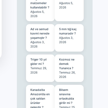
malzemeler
Ağustos 5,
kullanılabilir ?
2026
Ağustos 5,
2026
Ad ve semud
5 mm tığ kaç
kavmi nerede
numaradır ?
yaşamıştır ?
Ağustos 3,
Ağustos 3,
2026
2026
Triger 10 yıl
Kozmoz ne
gider mi ?
demek
Temmuz 29,
Yunanca ?
2026
Temmuz 26,
2026
Kanada’da
Bilsem
Amazon’da en
sınavına
çok satılan
ortaokulda
ürünler
girilir mi ?
nelerdir ?
Temmuz 25,