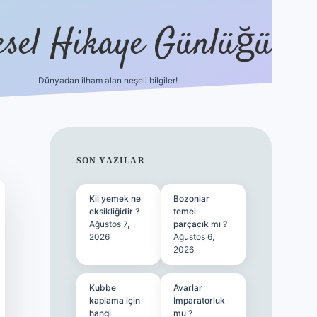
esel Hikaye Günlüğü
Dünyadan ilham alan neşeli bilgiler!
hiltonbet yeni giriş
betexper güvenili
SIDEBAR
SON YAZILAR
Kil yemek ne
Bozonlar
eksikliğidir ?
temel
Ağustos 7,
parçacık mı ?
2026
Ağustos 6,
2026
Kubbe
Avarlar
kaplama için
İmparatorluk
hangi
mu ?