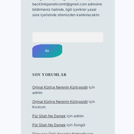
backlinkpanelicomtr@gmail.com
adresine
bildirmeniz halinde, ilgili içerikler yasal
süre içerisinde sitemizden kaldırılacaktır.
Arama
SON YORUMLAR
Orjinal Kürtçe Nerenin Kürtçesidir
için
admin
Orjinal Kürtçe Nerenin Kürtçesidir
için
Kıvılcım
Pür Silah Ne Demek
için
admin
Pür Silah Ne Demek
için
Songül
Dünyaca Ünlü Yazarlar Kimlerdir
için