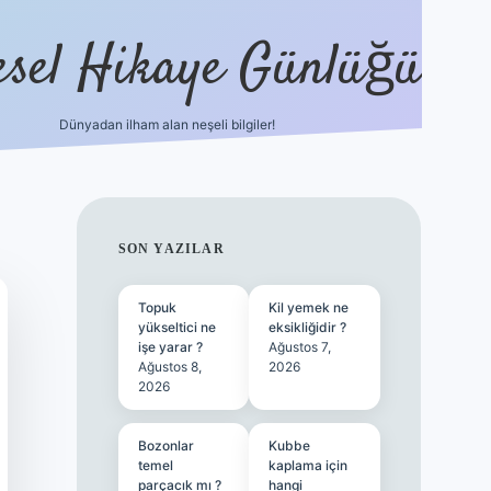
esel Hikaye Günlüğü
Dünyadan ilham alan neşeli bilgiler!
hiltonbet yeni giriş
betexper güvenili
SIDEBAR
SON YAZILAR
Topuk
Kil yemek ne
yükseltici ne
eksikliğidir ?
işe yarar ?
Ağustos 7,
Ağustos 8,
2026
2026
Bozonlar
Kubbe
temel
kaplama için
parçacık mı ?
hangi