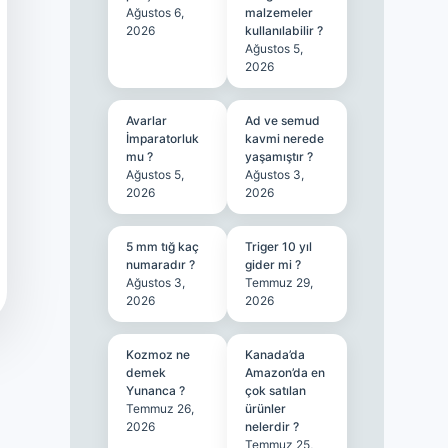
Ağustos 6,
malzemeler
2026
kullanılabilir ?
Ağustos 5,
2026
Avarlar
Ad ve semud
İmparatorluk
kavmi nerede
mu ?
yaşamıştır ?
Ağustos 5,
Ağustos 3,
2026
2026
5 mm tığ kaç
Triger 10 yıl
numaradır ?
gider mi ?
Ağustos 3,
Temmuz 29,
2026
2026
Kozmoz ne
Kanada’da
demek
Amazon’da en
Yunanca ?
çok satılan
Temmuz 26,
ürünler
2026
nelerdir ?
Temmuz 25,