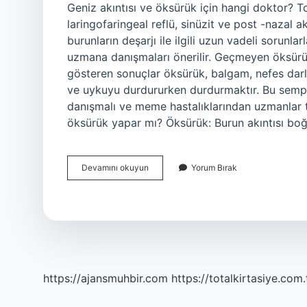
Geniz akıntısı ve öksürük için hangi doktor? 
laringofaringeal reflü, sinüzit ve post -nazal a
burunların deşarjı ile ilgili uzun vadeli sorunlar
uzmana danışmaları önerilir. Geçmeyen öksürük 
gösteren sonuçlar öksürük, balgam, nefes darlı
ve uykuyu durdururken durdurmaktır. Bu sempt
danışmalı ve meme hastalıklarından uzmanlar tar
öksürük yapar mı? Öksürük: Burun akıntısı boğ
Geniz
Devamını okuyun
Yorum Bırak
Akıntısı
Ve
Öksürük
Için
Hangi
Doktora
Gidilir
https://ajansmuhbir.com
https://totalkirtasiye.com.