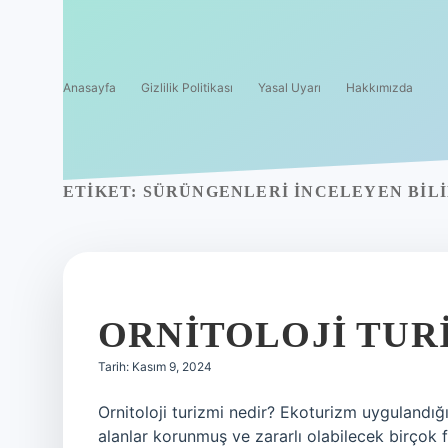
Anasayfa
Gizlilik Politikası
Yasal Uyarı
Hakkımızda
ETIKET:
SÜRÜNGENLERI INCELEYEN BILI
ORNITOLOJI TUR
Tarih: Kasım 9, 2024
Ornitoloji turizmi nedir? Ekoturizm uygulandığ
alanlar korunmuş ve zararlı olabilecek birçok f