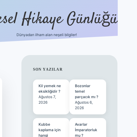
esel Hikaye Günlüğü
Dünyadan ilham alan neşeli bilgiler!
hiltonbet yeni giriş
betexper güvenilir 
SIDEBAR
SON YAZILAR
Kil yemek ne
Bozonlar
eksikliğidir ?
temel
Ağustos 7,
parçacık mı ?
2026
Ağustos 6,
2026
Kubbe
Avarlar
kaplama için
İmparatorluk
hangi
mu ?