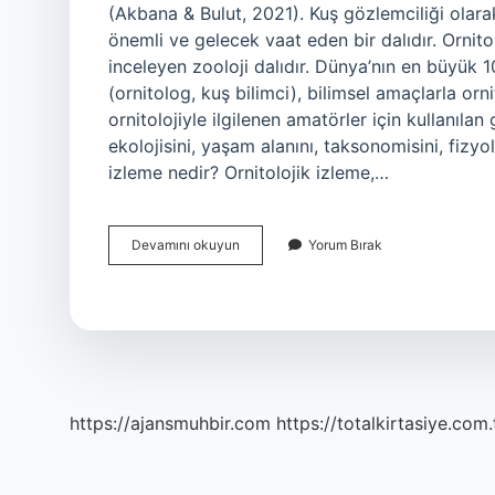
(Akbana & Bulut, 2021). Kuş gözlemciliği olara
önemli ve gelecek vaat eden bir dalıdır. Ornitoloj
inceleyen zooloji dalıdır. Dünya’nın en büyük 
(ornitolog, kuş bilimci), bilimsel amaçlarla orni
ornitolojiyle ilgilenen amatörler için kullanılan 
ekolojisini, yaşam alanını, taksonomisini, fizyol
izleme nedir? Ornitolojik izleme,…
Ornitoloji
Devamını okuyun
Yorum Bırak
Turizmi
Ne
Demek
https://ajansmuhbir.com
https://totalkirtasiye.com.