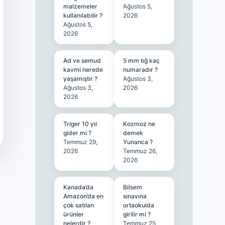
malzemeler
Ağustos 5,
kullanılabilir ?
2026
Ağustos 5,
2026
Ad ve semud
5 mm tığ kaç
kavmi nerede
numaradır ?
yaşamıştır ?
Ağustos 3,
Ağustos 3,
2026
2026
Triger 10 yıl
Kozmoz ne
gider mi ?
demek
Temmuz 29,
Yunanca ?
2026
Temmuz 26,
2026
Kanada’da
Bilsem
Amazon’da en
sınavına
çok satılan
ortaokulda
ürünler
girilir mi ?
nelerdir ?
Temmuz 25,