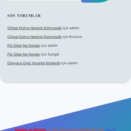
SON YORUMLAR
Orjinal Kürtçe Nerenin Kürtçesidir
için
admin
Orjinal Kürtçe Nerenin Kürtçesidir
için
Kıvılcım
Pür Silah Ne Demek
için
admin
Pür Silah Ne Demek
için
Songül
Dünyaca Ünlü Yazarlar Kimlerdir
için
admin
güvenilir mi
elexbetgiris.org
Reklam ve İletişim:
E-mail:
backlinkpaneli@gmail.com
Teams: