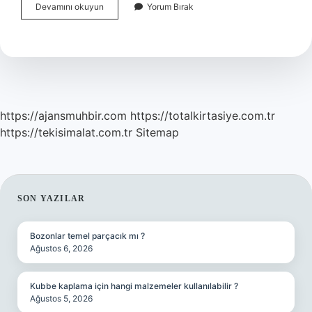
Online
Devamını okuyun
Yorum Bırak
Anket
Hazırlama
Yazılımları
Nelerdir
https://ajansmuhbir.com
https://totalkirtasiye.com.tr
https://tekisimalat.com.tr
Sitemap
SIDEBAR
SON YAZILAR
Bozonlar temel parçacık mı ?
Ağustos 6, 2026
Kubbe kaplama için hangi malzemeler kullanılabilir ?
Ağustos 5, 2026