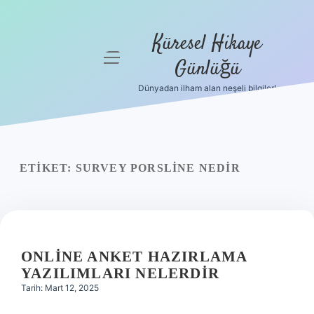
Küresel Hikaye
menüyü
Günlüğü
aç
Dünyadan ilham alan neşeli bilgiler!
Anasayfa
Gizlilik
Politikası
ETIKET:
SURVEY PORSLINE NEDIR
Yasal Uyarı
Hakkımızda
ONLINE ANKET HAZIRLAMA
YAZILIMLARI NELERDIR
Tarih: Mart 12, 2025