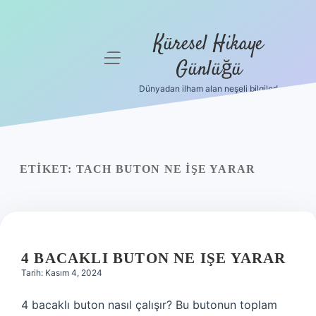
Küresel Hikaye
menüyü
Günlüğü
aç
Dünyadan ilham alan neşeli bilgiler!
Anasayfa
Gizlilik
Politikası
ETIKET:
TACH BUTON NE IŞE YARAR
Yasal Uyarı
Hakkımızda
4 BACAKLI BUTON NE IŞE YARAR
Tarih: Kasım 4, 2024
4 bacaklı buton nasıl çalışır? Bu butonun toplam