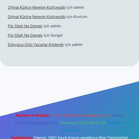
Orjinal Kürtçe Nerenin Kürtçesidir
için
admin
Orjinal Kürtçe Nerenin Kürtçesidir
için
Kıvılcım
Pür Silah Ne Demek
için
admin
Pür Silah Ne Demek
için
Songül
Dünyaca Ünlü Yazarlar Kimlerdir
için
admin
r güvenilir mi
elexbetgiris.org
Reklam ve İletişim:
E-mail:
backlinkpaneli@gmail.com
Teams:
forumhizmeti@gmail.com
Whatsapp: 0262 606 0 726
Telegram:
@karabul
Yasal Uyarı:
Sitemiz, 5651 Sayılı Kanun gereğince Bilgi Teknolojileri