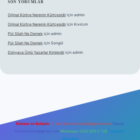
SON YORUMLAR
Orjinal Kürtçe Nerenin Kürtçesidir
için
admin
Orjinal Kürtçe Nerenin Kürtçesidir
için
Kıvılcım
Pür Silah Ne Demek
için
admin
Pür Silah Ne Demek
için
Songül
Dünyaca Ünlü Yazarlar Kimlerdir
için
admin
r güvenilir mi
elexbetgiris.org
Reklam ve İletişim:
E-mail:
backlinkpaneli@gmail.com
Teams:
forumhizmeti@gmail.com
Whatsapp: 0262 606 0 726
Telegram:
@karabul