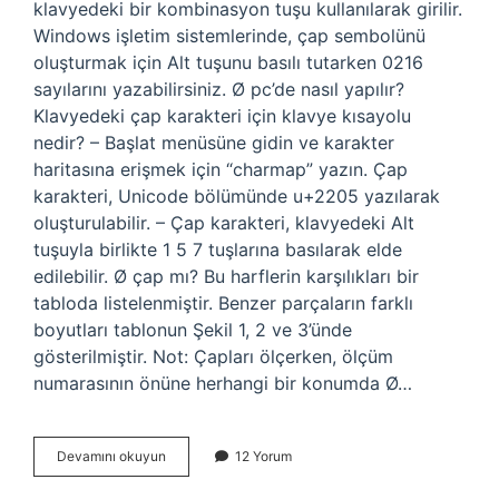
klavyedeki bir kombinasyon tuşu kullanılarak girilir.
Windows işletim sistemlerinde, çap sembolünü
oluşturmak için Alt tuşunu basılı tutarken 0216
sayılarını yazabilirsiniz. Ø pc’de nasıl yapılır?
Klavyedeki çap karakteri için klavye kısayolu
nedir? – Başlat menüsüne gidin ve karakter
haritasına erişmek için “charmap” yazın. Çap
karakteri, Unicode bölümünde u+2205 yazılarak
oluşturulabilir. – Çap karakteri, klavyedeki Alt
tuşuyla birlikte 1 5 7 tuşlarına basılarak elde
edilebilir. Ø çap mı? Bu harflerin karşılıkları bir
tabloda listelenmiştir. Benzer parçaların farklı
boyutları tablonun Şekil 1, 2 ve 3’ünde
gösterilmiştir. Not: Çapları ölçerken, ölçüm
numarasının önüne herhangi bir konumda Ø…
Bilgisayarda
Devamını okuyun
12 Yorum
Ø
Tuşu