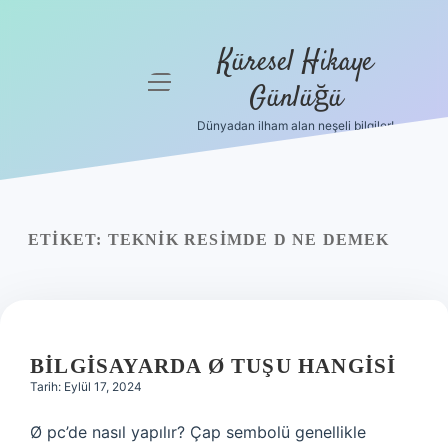
Küresel Hikaye
menüyü
Günlüğü
aç
Dünyadan ilham alan neşeli bilgiler!
Anasayfa
Gizlilik
Politikası
ETIKET:
TEKNIK RESIMDE D NE DEMEK
Yasal Uyarı
Hakkımızda
BILGISAYARDA Ø TUŞU HANGISI
Tarih: Eylül 17, 2024
Ø pc’de nasıl yapılır? Çap sembolü genellikle