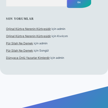
SON YORUMLAR
Orjinal Kürtçe Nerenin Kürtçesidir
için
admin
Orjinal Kürtçe Nerenin Kürtçesidir
için
Kıvılcım
Pür Silah Ne Demek
için
admin
Pür Silah Ne Demek
için
Songül
Dünyaca Ünlü Yazarlar Kimlerdir
için
admin
 güvenilir mi
elexbetgiris.org