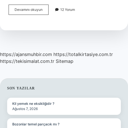
Bağırsaklarda
Devamını okuyun
12 Yorum
Gaz
Birikmesi
Neden
Olur
https://ajansmuhbir.com
https://totalkirtasiye.com.tr
https://tekisimalat.com.tr
Sitemap
SIDEBAR
SON YAZILAR
Kil yemek ne eksikliğidir ?
Ağustos 7, 2026
Bozonlar temel parçacık mı ?