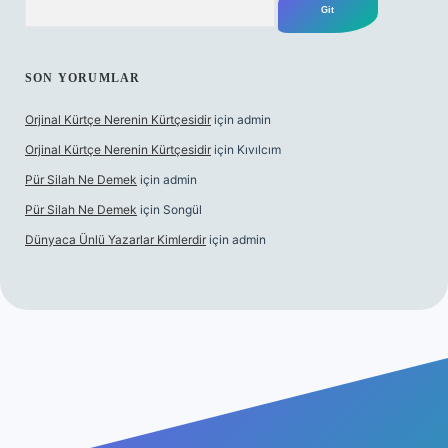
SON YORUMLAR
Orjinal Kürtçe Nerenin Kürtçesidir
için
admin
Orjinal Kürtçe Nerenin Kürtçesidir
için
Kıvılcım
Pür Silah Ne Demek
için
admin
Pür Silah Ne Demek
için
Songül
Dünyaca Ünlü Yazarlar Kimlerdir
için
admin
t yeni giriş
betexper güvenilir mi
elexbetgiris.org