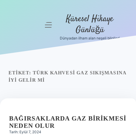
Küresel Hikaye
menüyü
Günlüğü
aç
Dünyadan ilham alan neşeli bilgiler!
Anasayfa
Gizlilik
Politikası
ETIKET:
TÜRK KAHVESI GAZ SIKIŞMASINA
Yasal Uyarı
IYI GELIR MI
Hakkımızda
BAĞIRSAKLARDA GAZ BIRIKMESI
NEDEN OLUR
Tarih: Eylül 7, 2024