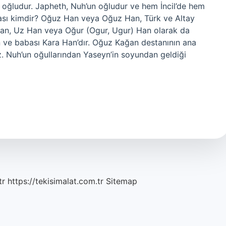
in oğludur. Japheth, Nuh’un oğludur ve hem İncil’de hem
tası kimdir? Oğuz Han veya Oğuz Han, Türk ve Altay
 Han, Uz Han veya Oğur (Ogur, Ugur) Han olarak da
n ve babası Kara Han’dır. Oğuz Kağan destanının ana
z. Nuh’un oğullarından Yaseyn’in soyundan geldiği
tr
https://tekisimalat.com.tr
Sitemap