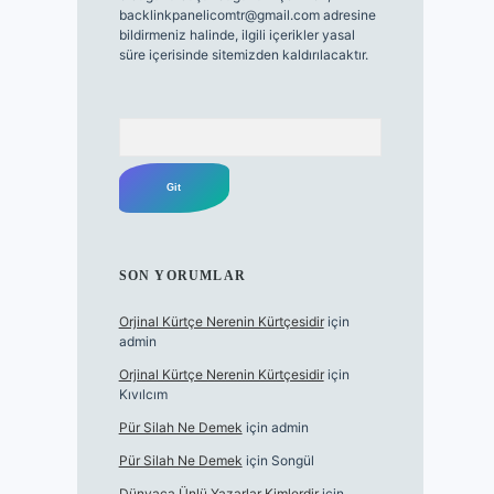
backlinkpanelicomtr@gmail.com
adresine
bildirmeniz halinde, ilgili içerikler yasal
süre içerisinde sitemizden kaldırılacaktır.
Arama
SON YORUMLAR
Orjinal Kürtçe Nerenin Kürtçesidir
için
admin
Orjinal Kürtçe Nerenin Kürtçesidir
için
Kıvılcım
Pür Silah Ne Demek
için
admin
Pür Silah Ne Demek
için
Songül
Dünyaca Ünlü Yazarlar Kimlerdir
için