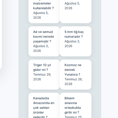
malzemeler
Ağustos 5,
kullanılabilir ?
2026
Ağustos 5,
2026
Ad ve semud
5 mm tığ kaç
kavmi nerede
numaradır ?
yaşamıştır ?
Ağustos 3,
Ağustos 3,
2026
2026
Triger 10 yıl
Kozmoz ne
gider mi ?
demek
Temmuz 29,
Yunanca ?
2026
Temmuz 26,
2026
Kanada’da
Bilsem
Amazon’da en
sınavına
çok satılan
ortaokulda
ürünler
girilir mi ?
nelerdir ?
Temmuz 25,