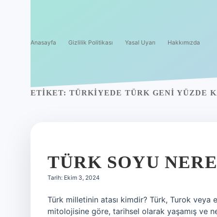
Anasayfa
Gizlilik Politikası
Yasal Uyarı
Hakkımızda
ETIKET:
TÜRKIYEDE TÜRK GENI YÜZDE 
TÜRK SOYU NER
Tarih: Ekim 3, 2024
Türk milletinin atası kimdir? Türk, Turok veya et-Türk (Arapça:  يافث
mitolojisine göre, tarihsel olarak yaşamış ve n