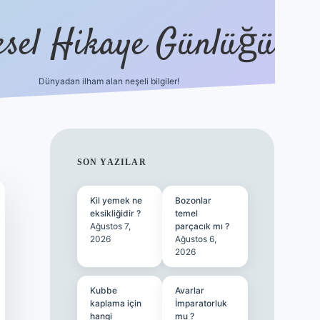
esel Hikaye Günlüğü
Dünyadan ilham alan neşeli bilgiler!
hiltonbet yeni giriş
betexper güvenili
SIDEBAR
SON YAZILAR
Kil yemek ne
Bozonlar
eksikliğidir ?
temel
Ağustos 7,
parçacık mı ?
2026
Ağustos 6,
2026
Kubbe
Avarlar
kaplama için
İmparatorluk
hangi
mu ?