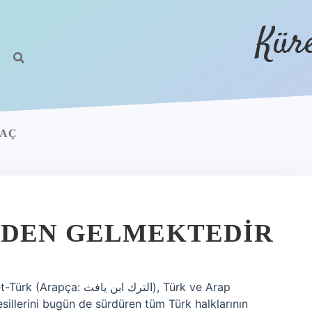
Kür
KAÇ
EDEN GELMEKTEDIR
الترك ابن), Türk ve Arap
esillerini bugün de sürdüren tüm Türk halklarının