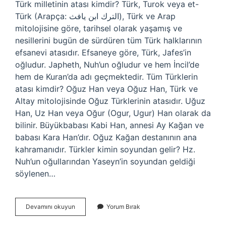
Türk milletinin atası kimdir? Türk, Turok veya et-
Türk (Arapça: الترك ابن يافث), Türk ve Arap
mitolojisine göre, tarihsel olarak yaşamış ve
nesillerini bugün de sürdüren tüm Türk halklarının
efsanevi atasıdır. Efsaneye göre, Türk, Jafes’in
oğludur. Japheth, Nuh’un oğludur ve hem İncil’de
hem de Kuran’da adı geçmektedir. Tüm Türklerin
atası kimdir? Oğuz Han veya Oğuz Han, Türk ve
Altay mitolojisinde Oğuz Türklerinin atasıdır. Uğuz
Han, Uz Han veya Oğur (Ogur, Ugur) Han olarak da
bilinir. Büyükbabası Kabi Han, annesi Ay Kağan ve
babası Kara Han’dır. Oğuz Kağan destanının ana
kahramanıdır. Türkler kimin soyundan gelir? Hz.
Nuh’un oğullarından Yaseyn’in soyundan geldiği
söylenen…
Türk
Devamını okuyun
Yorum Bırak
Soyu
Nereden