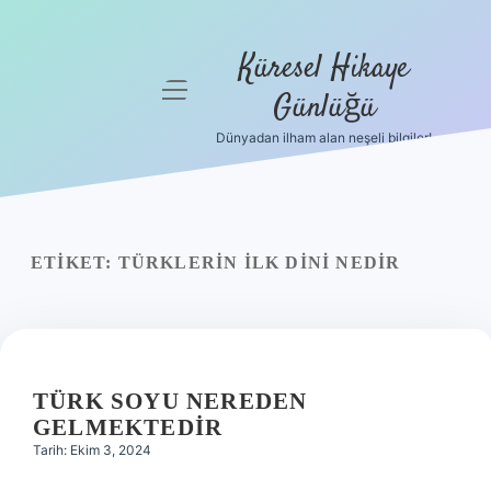
Küresel Hikaye
menüyü
Günlüğü
aç
Dünyadan ilham alan neşeli bilgiler!
Anasayfa
Gizlilik
Politikası
ETIKET:
TÜRKLERIN ILK DINI NEDIR
Yasal Uyarı
Hakkımızda
TÜRK SOYU NEREDEN
GELMEKTEDIR
Tarih: Ekim 3, 2024