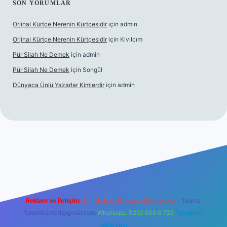
SON YORUMLAR
Orjinal Kürtçe Nerenin Kürtçesidir
için
admin
Orjinal Kürtçe Nerenin Kürtçesidir
için
Kıvılcım
Pür Silah Ne Demek
için
admin
Pür Silah Ne Demek
için
Songül
Dünyaca Ünlü Yazarlar Kimlerdir
için
admin
r güvenilir mi
elexbetgiris.org
Reklam ve İletişim:
E-mail:
backlinkpaneli@gmail.com
Teams:
forumhizmeti@gmail.com
Whatsapp: 0262 606 0 726
Telegram:
@karabul