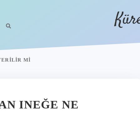
Kür
ERILIR MI
AN INEĞE NE