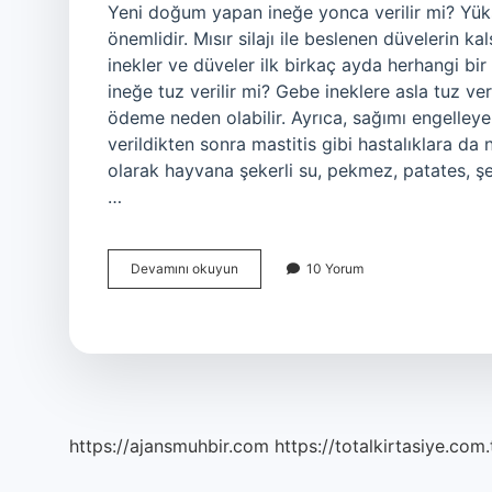
Yeni doğum yapan ineğe yonca verilir mi? Yüks
önemlidir. Mısır silajı ile beslenen düvelerin k
inekler ve düveler ilk birkaç ayda herhangi b
ineğe tuz verilir mi? Gebe ineklere asla tuz ve
ödeme neden olabilir. Ayrıca, sağımı engelleyebi
verildikten sonra mastitis gibi hastalıklara da n
olarak hayvana şekerli su, pekmez, patates, ş
…
Yeni
Devamını okuyun
10 Yorum
Doğum
Yapan
Ineğe
Ne
Verilir
https://ajansmuhbir.com
https://totalkirtasiye.com.