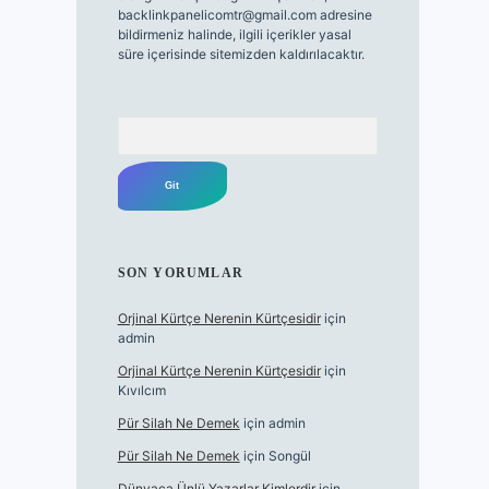
backlinkpanelicomtr@gmail.com
adresine
bildirmeniz halinde, ilgili içerikler yasal
süre içerisinde sitemizden kaldırılacaktır.
Arama
SON YORUMLAR
Orjinal Kürtçe Nerenin Kürtçesidir
için
admin
Orjinal Kürtçe Nerenin Kürtçesidir
için
Kıvılcım
Pür Silah Ne Demek
için
admin
Pür Silah Ne Demek
için
Songül
Dünyaca Ünlü Yazarlar Kimlerdir
için