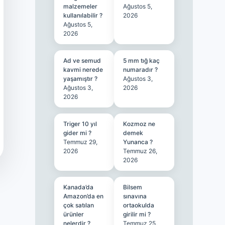
malzemeler
Ağustos 5,
kullanılabilir ?
2026
Ağustos 5,
2026
Ad ve semud
5 mm tığ kaç
kavmi nerede
numaradır ?
yaşamıştır ?
Ağustos 3,
Ağustos 3,
2026
2026
Triger 10 yıl
Kozmoz ne
gider mi ?
demek
Temmuz 29,
Yunanca ?
2026
Temmuz 26,
2026
Kanada’da
Bilsem
Amazon’da en
sınavına
çok satılan
ortaokulda
ürünler
girilir mi ?
nelerdir ?
Temmuz 25,