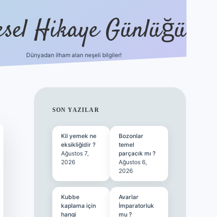
esel Hikaye Günlüğü
Dünyadan ilham alan neşeli bilgiler!
hiltonbet yeni giriş
betexper güvenili
SIDEBAR
SON YAZILAR
Kil yemek ne
Bozonlar
eksikliğidir ?
temel
Ağustos 7,
parçacık mı ?
2026
Ağustos 6,
2026
Kubbe
Avarlar
kaplama için
İmparatorluk
hangi
mu ?