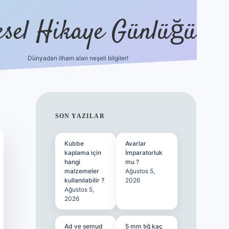
esel Hikaye Günlüğü
Dünyadan ilham alan neşeli bilgiler!
hiltonbet yeni giriş
betexper güvenilir
SIDEBAR
SON YAZILAR
Kubbe
Avarlar
kaplama için
İmparatorluk
hangi
mu ?
malzemeler
Ağustos 5,
kullanılabilir ?
2026
Ağustos 5,
2026
Ad ve semud
5 mm tığ kaç