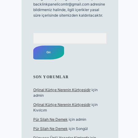
backlinkpanelicomtr@gmail.com
adresine
bildirmeniz halinde, ilgili içerikler yasal
süre içerisinde sitemizden kaldırılacaktır.
Arama
SON YORUMLAR
Orjinal Kürtçe Nerenin Kürtçesidir
için
admin
Orjinal Kürtçe Nerenin Kürtçesidir
için
Kıvılcım
Pür Silah Ne Demek
için
admin
Pür Silah Ne Demek
için
Songül
Dünyaca Ünlü Yazarlar Kimlerdir
için