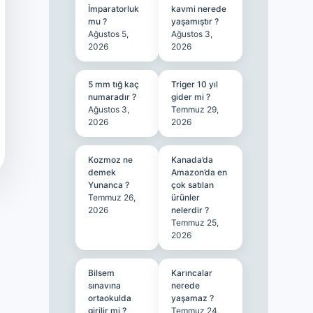
İmparatorluk
kavmi nerede
mu ?
yaşamıştır ?
Ağustos 5,
Ağustos 3,
2026
2026
5 mm tığ kaç
Triger 10 yıl
numaradır ?
gider mi ?
Ağustos 3,
Temmuz 29,
2026
2026
Kozmoz ne
Kanada’da
demek
Amazon’da en
Yunanca ?
çok satılan
Temmuz 26,
ürünler
2026
nelerdir ?
Temmuz 25,
2026
Bilsem
Karıncalar
sınavına
nerede
ortaokulda
yaşamaz ?
girilir mi ?
Temmuz 24,