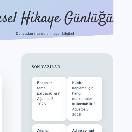
esel Hikaye Günlüğü
Dünyadan ilham alan neşeli bilgiler!
hiltonbet yeni giriş
betexper güvenilir
SIDEBAR
SON YAZILAR
Bozonlar
Kubbe
temel
kaplama için
parçacık mı ?
hangi
Ağustos 6,
malzemeler
2026
kullanılabilir ?
Ağustos 5,
2026
Avarlar
Ad ve semud