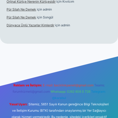
Orjinal Kürtçe Nerenin Kürtçesidir
için
Kıvılcım
Pür Silah Ne Demek
için
admin
Pür Silah Ne Demek
için
Songül
Dünyaca Ünlü Yazarlar Kimlerdir
için
admin
 güvenilir mi
elexbetgiris.org
Reklam ve İletişim:
E-mail:
backlinkpaneli@gmail.com
Teams:
forumhizmeti@gmail.com
Whatsapp: 0262 606 0 726
Telegram:
@karabul
Yasal Uyarı:
Sitemiz, 5651 Sayılı Kanun gereğince Bilgi Teknolojileri
ve İletişim Kurumu (BTK) tarafından onaylanmış bir Yer Sağlayıcı
olarak hizmet vermektedir. Bu nedenle, sitedeki içerikleri proaktif