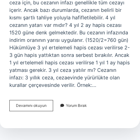
ceza için, bu cezanın infazı genellikle tüm cezayı
içerir. Ancak bazı durumlarda, cezanın belirli bir
kısmı şartlı tahliye yoluyla hafifletilebilir. 4 yıl
cezanın yatarı var mıdır? 4 yıl 2 ay hapis cezası
1520 güne denk gelmektedir. Bu cezanın infazında
indirim oranının yarısı uygulanır. (1520/2=760 gün)
Hükümlüye 3 yıl ertelemeli hapis cezası verilirse 2-
3 gün hapis yattıktan sonra serbest bırakılır. Ancak
1 yıl ertelemeli hapis cezası verilirse 1 yıl 1 ay hapis
yatması gerekir. 3 yıl ceza yatılır mı? Cezanın
infazı: 3 yıllık ceza, cezaevinde yürürlükte olan
kurallar çerçevesinde verilir. Örnek:…
Kaç
Devamını okuyun
Yorum Bırak
Yıl
Ceza
Alan
Yatmaz