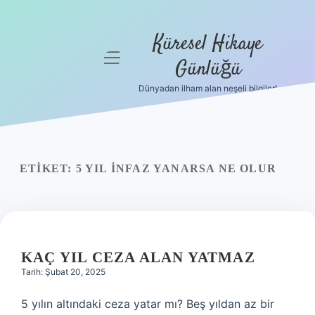
Küresel Hikaye
menüyü
Günlüğü
aç
Dünyadan ilham alan neşeli bilgiler!
Anasayfa
Gizlilik
Politikası
ETIKET:
5 YIL INFAZ YANARSA NE OLUR
Yasal Uyarı
Hakkımızda
KAÇ YIL CEZA ALAN YATMAZ
Tarih: Şubat 20, 2025
5 yılın altındaki ceza yatar mı? Beş yıldan az bir