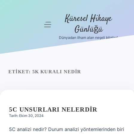
Küresel Hikaye
menüyü
Günlüğü
aç
Dünyadan ilham alan neşeli bilgiler!
Anasayfa
Gizlilik
Politikası
ETIKET:
5K KURALI NEDIR
Yasal Uyarı
Hakkımızda
5C UNSURLARI NELERDIR
Tarih: Ekim 30, 2024
5C analizi nedir? Durum analizi yöntemlerinden biri