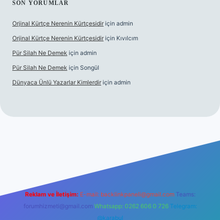
SON YORUMLAR
Orjinal Kürtçe Nerenin Kürtçesidir
için
admin
Orjinal Kürtçe Nerenin Kürtçesidir
için
Kıvılcım
Pür Silah Ne Demek
için
admin
Pür Silah Ne Demek
için
Songül
Dünyaca Ünlü Yazarlar Kimlerdir
için
admin
r güvenilir mi
elexbetgiris.org
Reklam ve İletişim:
E-mail:
backlinkpaneli@gmail.com
Teams:
forumhizmeti@gmail.com
Whatsapp: 0262 606 0 726
Telegram:
@karabul