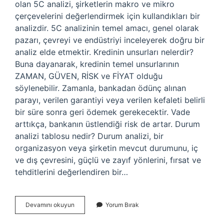
olan 5C analizi, şirketlerin makro ve mikro
çerçevelerini değerlendirmek için kullandıkları bir
analizdir. 5C analizinin temel amacı, genel olarak
pazarı, çevreyi ve endüstriyi inceleyerek doğru bir
analiz elde etmektir. Kredinin unsurları nelerdir?
Buna dayanarak, kredinin temel unsurlarının
ZAMAN, GÜVEN, RİSK ve FİYAT olduğu
söylenebilir. Zamanla, bankadan ödünç alınan
parayı, verilen garantiyi veya verilen kefaleti belirli
bir süre sonra geri ödemek gerekecektir. Vade
arttıkça, bankanın üstlendiği risk de artar. Durum
analizi tablosu nedir? Durum analizi, bir
organizasyon veya şirketin mevcut durumunu, iç
ve dış çevresini, güçlü ve zayıf yönlerini, fırsat ve
tehditlerini değerlendiren bir…
5C
Devamını okuyun
Yorum Bırak
Unsurları
Nelerdir