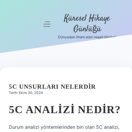
Küresel Hikaye
menüyü
Günlüğü
aç
Dünyadan ilham alan neşeli bilgiler!
Anasayfa
Gizlilik
Politikası
Yasal Uyarı
5C UNSURLARI NELERDIR
Hakkımızda
Tarih: Ekim 30, 2024
5C ANALIZI NEDIR?
Durum analizi yöntemlerinden biri olan 5C analizi,