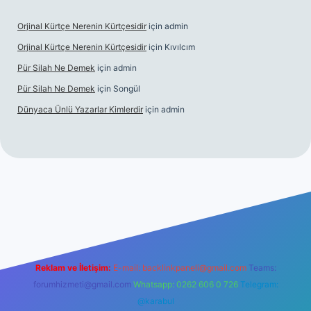
Orjinal Kürtçe Nerenin Kürtçesidir
için
admin
Orjinal Kürtçe Nerenin Kürtçesidir
için
Kıvılcım
Pür Silah Ne Demek
için
admin
Pür Silah Ne Demek
için
Songül
Dünyaca Ünlü Yazarlar Kimlerdir
için
admin
mi
elexbetgiris.org
Reklam ve İletişim:
E-mail:
backlinkpaneli@gmail.com
Teams:
forumhizmeti@gmail.com
Whatsapp: 0262 606 0 726
Telegram:
@karabul