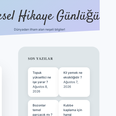
esel Hikaye Günlüğü
Dünyadan ilham alan neşeli bilgiler!
hiltonbet yeni giriş
betexper güvenil
SIDEBAR
SON YAZILAR
Topuk
Kil yemek ne
yükseltici ne
eksikliğidir ?
işe yarar ?
Ağustos 7,
Ağustos 8,
2026
2026
Bozonlar
Kubbe
temel
kaplama için
parçacık mı ?
hangi