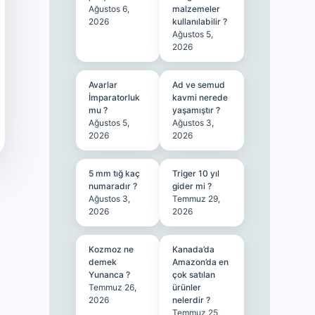
Ağustos 6,
malzemeler
2026
kullanılabilir ?
Ağustos 5,
2026
Avarlar
Ad ve semud
İmparatorluk
kavmi nerede
mu ?
yaşamıştır ?
Ağustos 5,
Ağustos 3,
2026
2026
5 mm tığ kaç
Triger 10 yıl
numaradır ?
gider mi ?
Ağustos 3,
Temmuz 29,
2026
2026
Kozmoz ne
Kanada’da
demek
Amazon’da en
Yunanca ?
çok satılan
Temmuz 26,
ürünler
2026
nelerdir ?
Temmuz 25,