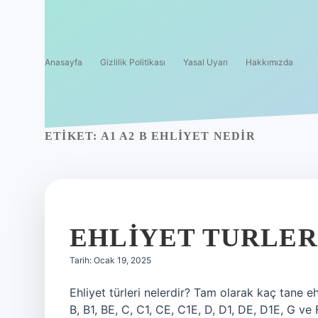
Anasayfa
Gizlilik Politikası
Yasal Uyarı
Hakkımızda
ETIKET:
A1 A2 B EHLIYET NEDIR
EHLIYET TURLER
Tarih: Ocak 19, 2025
Ehliyet türleri nelerdir? Tam olarak kaç tane ehli
B, B1, BE, C, C1, CE, C1E, D, D1, DE, D1E, G ve 