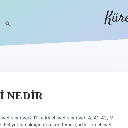
Kür
I NEDIR
yet sınıfı var? 17 farklı ehliyet sınıfı var: A, A1, A2, M,
F. Ehliyet almak için gereken temel şartlar da ehliyet