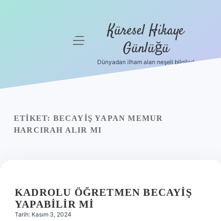
Küresel Hikaye
menüyü
Günlüğü
aç
Dünyadan ilham alan neşeli bilgiler!
Anasayfa
Gizlilik
Politikası
ETIKET:
BECAYIŞ YAPAN MEMUR
Yasal Uyarı
HARCIRAH ALIR MI
Hakkımızda
KADROLU ÖĞRETMEN BECAYIŞ
YAPABILIR MI
Tarih: Kasım 3, 2024