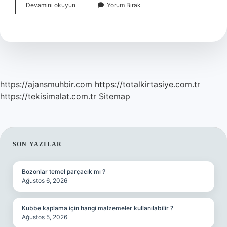
Kadrolu
Devamını okuyun
Yorum Bırak
Öğretmen
Becayiş
Yapabilir
Mi
https://ajansmuhbir.com
https://totalkirtasiye.com.tr
https://tekisimalat.com.tr
Sitemap
SIDEBAR
SON YAZILAR
Bozonlar temel parçacık mı ?
Ağustos 6, 2026
Kubbe kaplama için hangi malzemeler kullanılabilir ?
Ağustos 5, 2026