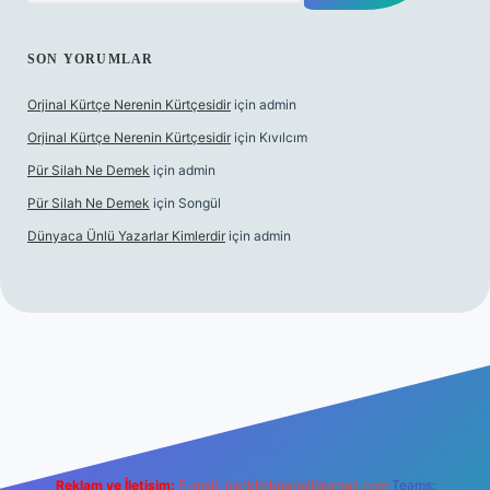
SON YORUMLAR
Orjinal Kürtçe Nerenin Kürtçesidir
için
admin
Orjinal Kürtçe Nerenin Kürtçesidir
için
Kıvılcım
Pür Silah Ne Demek
için
admin
Pür Silah Ne Demek
için
Songül
Dünyaca Ünlü Yazarlar Kimlerdir
için
admin
er güvenilir mi
elexbetgiris.org
Reklam ve İletişim:
E-mail:
backlinkpaneli@gmail.com
Teams: