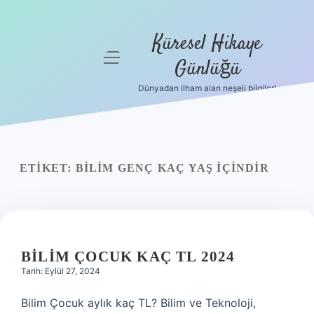
Küresel Hikaye
menüyü
Günlüğü
aç
Dünyadan ilham alan neşeli bilgiler!
Anasayfa
Gizlilik
Politikası
ETIKET:
BILIM GENÇ KAÇ YAŞ IÇINDIR
Yasal Uyarı
Hakkımızda
BILIM ÇOCUK KAÇ TL 2024
Tarih: Eylül 27, 2024
Bilim Çocuk aylık kaç TL? Bilim ve Teknoloji,