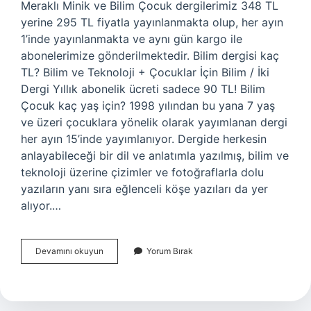
Meraklı Minik ve Bilim Çocuk dergilerimiz 348 TL
yerine 295 TL fiyatla yayınlanmakta olup, her ayın
1’inde yayınlanmakta ve aynı gün kargo ile
abonelerimize gönderilmektedir. Bilim dergisi kaç
TL? Bilim ve Teknoloji + Çocuklar İçin Bilim / İki
Dergi Yıllık abonelik ücreti sadece 90 TL! Bilim
Çocuk kaç yaş için? 1998 yılından bu yana 7 yaş
ve üzeri çocuklara yönelik olarak yayımlanan dergi
her ayın 15’inde yayımlanıyor. Dergide herkesin
anlayabileceği bir dil ve anlatımla yazılmış, bilim ve
teknoloji üzerine çizimler ve fotoğraflarla dolu
yazıların yanı sıra eğlenceli köşe yazıları da yer
alıyor.…
Bilim
Devamını okuyun
Yorum Bırak
Çocuk
Kaç
Tl
2024