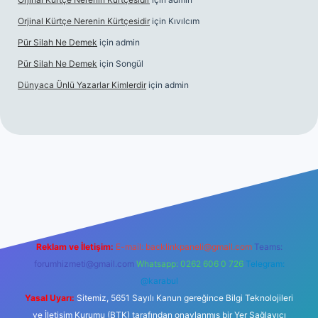
Orjinal Kürtçe Nerenin Kürtçesidir
için
Kıvılcım
Pür Silah Ne Demek
için
admin
Pür Silah Ne Demek
için
Songül
Dünyaca Ünlü Yazarlar Kimlerdir
için
admin
r güvenilir mi
elexbetgiris.org
Reklam ve İletişim:
E-mail:
backlinkpaneli@gmail.com
Teams:
forumhizmeti@gmail.com
Whatsapp: 0262 606 0 726
Telegram:
@karabul
Yasal Uyarı:
Sitemiz, 5651 Sayılı Kanun gereğince Bilgi Teknolojileri
ve İletişim Kurumu (BTK) tarafından onaylanmış bir Yer Sağlayıcı