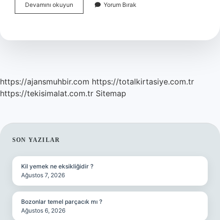
Bonservis
Devamını okuyun
Yorum Bırak
Nedir
Ne
Işe
Yarar
https://ajansmuhbir.com
https://totalkirtasiye.com.tr
https://tekisimalat.com.tr
Sitemap
SIDEBAR
SON YAZILAR
Kil yemek ne eksikliğidir ?
Ağustos 7, 2026
Bozonlar temel parçacık mı ?
Ağustos 6, 2026