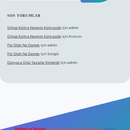
SON YORUMLAR
Orjinal Kürtçe Nerenin Kürtçesidir
için
admin
Orjinal Kürtçe Nerenin Kürtçesidir
için
Kıvılcım
Pür Silah Ne Demek
için
admin
Pür Silah Ne Demek
için
Songül
Dünyaca Ünlü Yazarlar Kimlerdir
için
admin
güvenilir mi
elexbetgiris.org
Reklam ve İletişim:
E-mail:
backlinkpaneli@gmail.com
Teams: