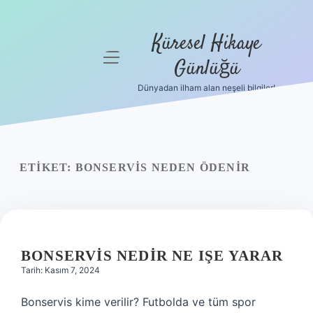
Küresel Hikaye
menüyü
Günlüğü
aç
Dünyadan ilham alan neşeli bilgiler!
Anasayfa
Gizlilik
Politikası
ETIKET:
BONSERVIS NEDEN ÖDENIR
Yasal Uyarı
Hakkımızda
BONSERVIS NEDIR NE IŞE YARAR
Tarih: Kasım 7, 2024
Bonservis kime verilir? Futbolda ve tüm spor