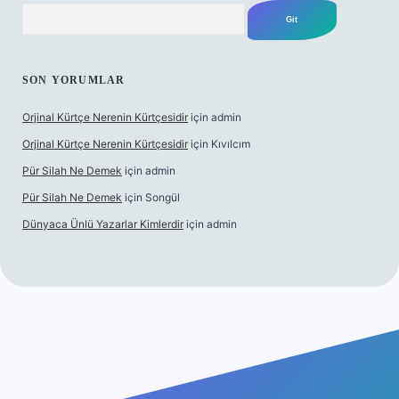
Arama
SON YORUMLAR
Orjinal Kürtçe Nerenin Kürtçesidir
için
admin
Orjinal Kürtçe Nerenin Kürtçesidir
için
Kıvılcım
Pür Silah Ne Demek
için
admin
Pür Silah Ne Demek
için
Songül
Dünyaca Ünlü Yazarlar Kimlerdir
için
admin
mi
elexbetgiris.org