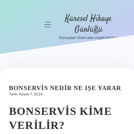
Küresel Hikaye
menüyü
Günlüğü
aç
Dünyadan ilham alan neşeli bilgiler!
Anasayfa
Gizlilik
Politikası
Yasal Uyarı
BONSERVIS NEDIR NE IŞE YARAR
Hakkımızda
Tarih: Kasım 7, 2024
BONSERVIS KIME
VERILIR?