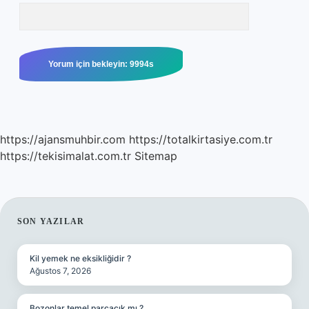
https://ajansmuhbir.com
https://totalkirtasiye.com.tr
https://tekisimalat.com.tr
Sitemap
SIDEBAR
SON YAZILAR
Kil yemek ne eksikliğidir ?
Ağustos 7, 2026
Bozonlar temel parçacık mı ?