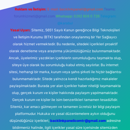
Reklam ve İletişim:
E-mail:
backlinkpaneli@gmail.com
Teams:
forumhizmeti@gmail.com
Whatsapp: 0262 606 0 726
Telegram:
@karabul
Yasal Uyarı:
Sitemiz, 5651 Sayılı Kanun gereğince Bilgi Teknolojileri
ve İletişim Kurumu (BTK) tarafından onaylanmış bir Yer Sağlayıcı
olarak hizmet vermektedir. Bu nedenle, sitedeki içerikleri proaktif
olarak denetleme veya araştırma yükümlülüğümüz bulunmamaktadır.
Ancak, üyelerimiz yazdıkları içeriklerin sorumluluğunu taşımakta olup,
siteye üye olarak bu sorumluluğu kabul etmiş sayılırlar. Bu internet
sitesi, herhangi bir marka, kurum veya şahıs şirketi ile hiçbir bağlantısı
bulunmamaktadır. Sitede yalnızca kendi hazırladığımız makaleler
paylaşılmaktadır. Burada yer alan içerikler haber niteliği taşımamakta
olup, gerçek kurum ve kişiler hakkında paylaşım yapılmamaktadır.
Gerçek kurum ve kişiler ile isim benzerlikleri tamamen tesadüfidir.
Sitemiz, kar amacı gütmeyen ve tamamen ücretsiz bir bilgi paylaşım
platformudur. Hukuka ve yasal düzenlemelere aykırı olduğunu
düşündüğünüz içerikleri,
backlinkpanelicomtr@gmail.com
adresine
bildirmeniz halinde, ilgili içerikler yasal süre içerisinde sitemizden