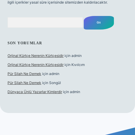
ilgili içerikler yasal süre içerisinde sitemizden kaldırılacaktır.
Arama
SON YORUMLAR
Orjinal Kürtçe Nerenin Kürtçesidir
için
admin
Orjinal Kürtçe Nerenin Kürtçesidir
için
Kıvılcım
Pür Silah Ne Demek
için
admin
Pür Silah Ne Demek
için
Songül
Dünyaca Ünlü Yazarlar Kimlerdir
için
admin
exbetgiris.org