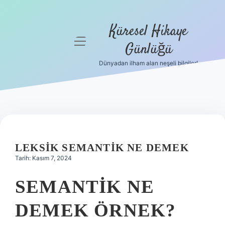
Küresel Hikaye
menüyü
Günlüğü
aç
Dünyadan ilham alan neşeli bilgiler!
Anasayfa
Gizlilik
Politikası
Yasal Uyarı
LEKSIK SEMANTIK NE DEMEK
Hakkımızda
Tarih: Kasım 7, 2024
SEMANTIK NE
DEMEK ÖRNEK?