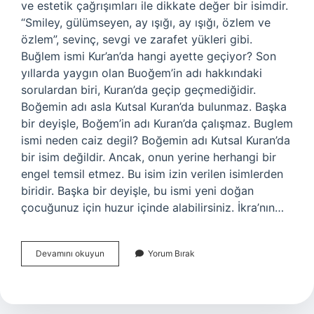
ve estetik çağrışımları ile dikkate değer bir isimdir.
“Smiley, gülümseyen, ay ışığı, ay ışığı, özlem ve
özlem”, sevinç, sevgi ve zarafet yükleri gibi.
Buğlem ismi Kur’an’da hangi ayette geçiyor? Son
yıllarda yaygın olan Buoğem’in adı hakkındaki
sorulardan biri, Kuran’da geçip geçmediğidir.
Boğemin adı asla Kutsal Kuran’da bulunmaz. Başka
bir deyişle, Boğem’in adı Kuran’da çalışmaz. Buglem
ismi neden caiz degil? Boğemin adı Kutsal Kuran’da
bir isim değildir. Ancak, onun yerine herhangi bir
engel temsil etmez. Bu isim izin verilen isimlerden
biridir. Başka bir deyişle, bu ismi yeni doğan
çocuğunuz için huzur içinde alabilirsiniz. İkra’nın…
Buğlem
Devamını okuyun
Yorum Bırak
Ismi
Ne
Anlamdadır