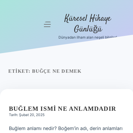
Küresel Hikaye
menüyü
Günlüğü
aç
Dünyadan ilham alan neşeli bilgiler!
Anasayfa
Gizlilik
Politikası
ETIKET:
BUĞÇE NE DEMEK
Yasal Uyarı
Hakkımızda
BUĞLEM ISMI NE ANLAMDADIR
Tarih: Şubat 20, 2025
Buğlem anlamı nedir? Boğem’in adı, derin anlamları