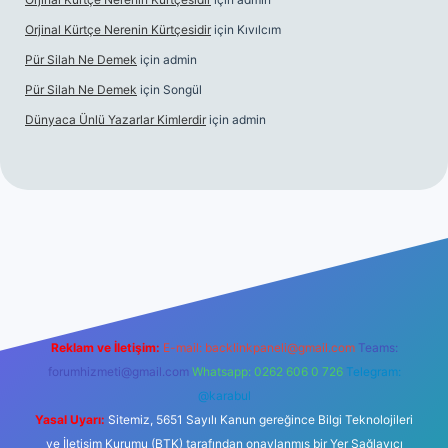
Orjinal Kürtçe Nerenin Kürtçesidir
için
Kıvılcım
Pür Silah Ne Demek
için
admin
Pür Silah Ne Demek
için
Songül
Dünyaca Ünlü Yazarlar Kimlerdir
için
admin
 güvenilir mi
elexbetgiris.org
Reklam ve İletişim:
E-mail:
backlinkpaneli@gmail.com
Teams:
forumhizmeti@gmail.com
Whatsapp: 0262 606 0 726
Telegram:
@karabul
Yasal Uyarı:
Sitemiz, 5651 Sayılı Kanun gereğince Bilgi Teknolojileri
ve İletişim Kurumu (BTK) tarafından onaylanmış bir Yer Sağlayıcı