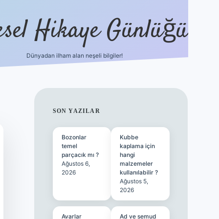
esel Hikaye Günlüğü
Dünyadan ilham alan neşeli bilgiler!
hiltonbet yeni giriş
betexper güvenili
SIDEBAR
SON YAZILAR
Bozonlar
Kubbe
temel
kaplama için
parçacık mı ?
hangi
Ağustos 6,
malzemeler
2026
kullanılabilir ?
Ağustos 5,
2026
Avarlar
Ad ve semud