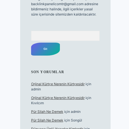
backlinkpanelicomtr@gmail.com
adresine
bildirmeniz halinde, ilgili içerikler yasal
süre içerisinde sitemizden kaldırılacaktır.
Arama
SON YORUMLAR
Orjinal Kürtçe Nerenin Kürtçesidir
için
admin
Orjinal Kürtçe Nerenin Kürtçesidir
için
Kıvılcım
Pür Silah Ne Demek
için
admin
Pür Silah Ne Demek
için
Songül
Dünyaca Ünlü Yazarlar Kimlerdir
için