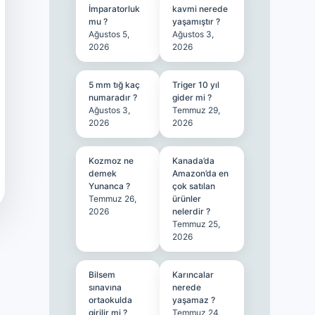
İmparatorluk
kavmi nerede
mu ?
yaşamıştır ?
Ağustos 5,
Ağustos 3,
2026
2026
5 mm tığ kaç
Triger 10 yıl
numaradır ?
gider mi ?
Ağustos 3,
Temmuz 29,
2026
2026
Kozmoz ne
Kanada’da
demek
Amazon’da en
Yunanca ?
çok satılan
Temmuz 26,
ürünler
2026
nelerdir ?
Temmuz 25,
2026
Bilsem
Karıncalar
sınavına
nerede
ortaokulda
yaşamaz ?
girilir mi ?
Temmuz 24,