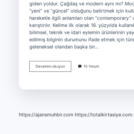
giden yoldur. Çağdaş ve modern aynı mı? Moder
“yeni” ve “güncel” olduğunu belirtmek için kullan
hareketle ilgili anlamları olan “contemporary”
karıştırılır. Kelime ilk olarak 16. yüzyılda kull
bilimsel, teknik ve idari eylemin ürünlerinin ya
edilmiş bilginin durumunu ifade etmek için tür
geleneksel olandan başka bir…
Modernlik
Devamını okuyun
10 Yorum
Çağdaşlık
Ne
Demek
https://ajansmuhbir.com
https://totalkirtasiye.com.